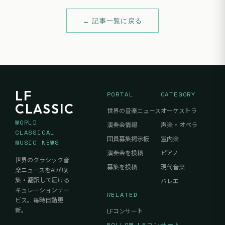
← 記事一覧に戻る
LF
PORTAL
CATEGORY
CLASSIC
世界の音楽ニュース
オーケストラ
WORLD
演奏会情報
声楽・オペラ
CLASSICAL
団員募集掲示板
室内楽
MUSIC NEWS
演奏会を投稿
ピアノ
世界のクラシック音
募集を投稿
現代音楽
楽ニュースをAIが収
集・翻訳して届ける
バレエ
キュレーションサー
RELATED
ビス。毎時自動更
新。
LFコンサート
FOLLOW LFコンサート