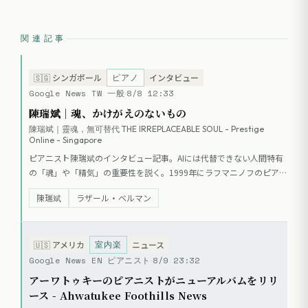
関連記事
ピアノ
🇸🇬
シンガポール
インタビュー
Google News TW 一般
8/8 12:33
陳瑞斌｜魂、かけがえのないもの
陳瑞斌｜靈魂，無可替代 THE IRREPLACEABLE SOUL - Prestige
Online - Singapore
ピアニスト陳瑞斌のインタビュー記事。AIには代替できない人間特有
の「魂」や「精気」の重要性を説く。1999年にラフマニノフのピアノ
協奏曲全曲とパガニーニ狂詩曲を連続で暗譜演奏した記録や、ロシア
陳瑞斌
ラザール・ベルマン
学派の継承者としての背景、音楽を通じた芸術的信念について語って
いる。
室内楽
🇺🇸
アメリカ
ニュース
Google News EN ピアニスト
8/9 23:32
アーワトゥキーのピアニストがニューアルバムをリリ
ース - Ahwatukee Foothills News