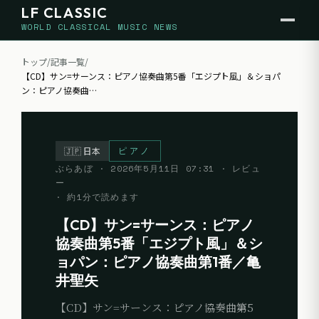
LF CLASSIC
WORLD CLASSICAL MUSIC NEWS
トップ
/
記事一覧
/
【CD】サン=サーンス：ピアノ協奏曲第5番「エジプト風」＆ショパ
ン：ピアノ協奏曲
…
ピアノ
🇯🇵
日本
ぶらあぼ
·
2026年5月11日 07:31
· レビュ
ー
· 約
1
分で読めます
【CD】サン=サーンス：ピアノ
協奏曲第5番「エジプト風」＆シ
ョパン：ピアノ協奏曲第1番／亀
井聖矢
【CD】サン=サーンス：ピアノ協奏曲第5