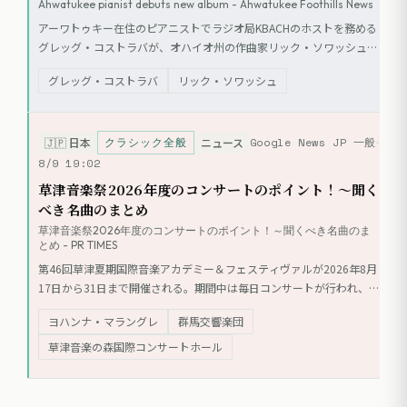
Ahwatukee pianist debuts new album - Ahwatukee Foothills News
アーワトゥキー在住のピアニストでラジオ局KBACHのホストを務める
グレッグ・コストラバが、オハイオ州の作曲家リック・ソワッシュの
作品を収録したアルバム『Full Circle』を8月7日にリリースした。ク
グレッグ・コストラバ
リック・ソワッシュ
ラリネット奏者のクリストファー・ベイドと共演し、7つの世界初録
音を含む作品を収録している。ソワッシュの楽曲は親しみやすい調性
音楽であることが特徴で、アルバムには亡きクラリネット奏者カー
クラシック全般
Google News JP 一般
ク・カスナーに捧げられた「カスナー・ソナタ」などが含まれる。本
🇯🇵
日本
ニュース
作はKickshaw Recordsより国際的に配信されている。
8/9 19:02
草津音楽祭2026年度のコンサートのポイント！～聞く
べき名曲のまとめ
草津音楽祭2026年度のコンサートのポイント！～聞くべき名曲のま
とめ - PR TIMES
第46回草津夏期国際音楽アカデミー＆フェスティヴァルが2026年8月
17日から31日まで開催される。期間中は毎日コンサートが行われ、バ
ッハやブラームスなどの名曲が演奏される。一部公演では未就学児の
ヨハンナ・マラングレ
群馬交響楽団
入場も可能。チケットはオンライン、電話、窓口で販売される。
草津音楽の森国際コンサートホール