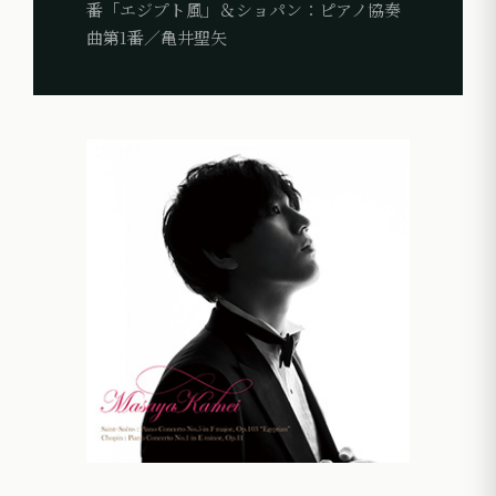
番「エジプト風」＆ショパン：ピアノ協奏
曲第1番／亀井聖矢