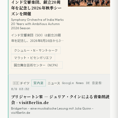
インド交響楽団、創立20周
年を記念し2026年秋季シー
ズンを開催
Symphony Orchestra of India Marks
20 Years with Ambitious Autumn
2026 Season
インド交響楽団（SOI）は創立20周
年を記念し、2026年8月16日から30
日までムンバイのNCPAにて秋季シー
クシュルー・N・サントゥーク
ズンを開催する。首席指揮者マーテ
ィン・ブラビンズや初登場となるア
マラット・ビセンガリエフ
レッサンドロ・ボナートらが指揮を
国立舞台芸術センター（NCPA）
務め、ベートーヴェンの交響曲や協
奏曲をはじめとする多彩なプログラ
ムを披露する。また、室内楽公演や
室内楽
Google News DE 音楽祭
🇩🇪
ドイツ
ニュース
若手育成の取り組みを通じ、インド
8/9 03:32
におけるプロオーケストラとしての
ブリジャートン家 ― ジュリア・クインによる音楽朗読
さらなる発展を目指す。
会 - visitBerlin.de
Bridgerton - eine musikalische Lesung mit Julia Quinn -
visitBerlin.de