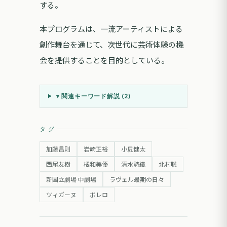
する。
本プログラムは、一流アーティストによる
創作舞台を通じて、次世代に芸術体験の機
会を提供することを目的としている。
▼
関連キーワード解説 (
2
)
タグ
加藤昌則
岩崎正裕
小㞍健太
西尾友樹
橘和美優
清水詩織
北村聡
新国立劇場 中劇場
ラヴェル最期の日々
ツィガーヌ
ボレロ