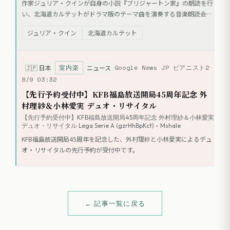
作家ジュリア・クインが自身の小説『ブリジャートン家』の朗読を行
い、北海道カルテットがドラマ版のテーマ曲を演奏する音楽朗読会が
開催される。公演は英語で行われる。
ジュリア・クイン
北海道カルテット
室内楽
Google News JP ピアニスト2
🇯🇵
日本
ニュース
8/9 03:32
【先行予約受付中】KFB福島放送開局45周年記念 外
村理紗＆小林愛実 デュオ・リサイタル
【先行予約受付中】KFB福島放送開局45周年記念 外村理紗＆小林愛実
デュオ・リサイタル Lega Serie A (gzrHhBpKct) - Mshale
KFB福島放送開局45周年を記念した、外村理紗と小林愛実によるデュ
オ・リサイタルの先行予約が受付中です。
← 記事一覧に戻る