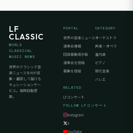
LF
PORTAL
CATEGORY
CLASSIC
世界の音楽ニュース
オーケストラ
WORLD
演奏会情報
声楽・オペラ
CLASSICAL
団員募集掲示板
室内楽
MUSIC NEWS
演奏会を投稿
ピアノ
世界のクラシック音
募集を投稿
現代音楽
楽ニュースをAIが収
集・翻訳して届ける
バレエ
キュレーションサー
RELATED
ビス。毎時自動更
新。
LFコンサート
FOLLOW LFコンサート
Instagram
X
YouTube