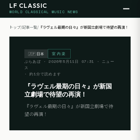
LF CLASSIC
WORLD CLASSICAL MUSIC NEWS
トップ
/
記事一覧
/
『ラヴェル最期の日々』が新国立劇場で待望の再演！
室内楽
🇯🇵
日本
ぶらあぼ
·
2026年5月11日 07:31
· ニュー
ス
· 約
1
分で読めます
『ラヴェル最期の日々』が新国
立劇場で待望の再演！
『ラヴェル最期の日々』が新国立劇場で待
望の再演！