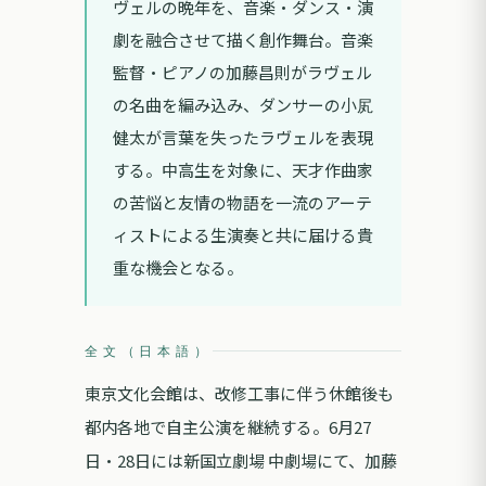
ヴェルの晩年を、音楽・ダンス・演
劇を融合させて描く創作舞台。音楽
監督・ピアノの加藤昌則がラヴェル
の名曲を編み込み、ダンサーの小㞍
健太が言葉を失ったラヴェルを表現
する。中高生を対象に、天才作曲家
の苦悩と友情の物語を一流のアーテ
ィストによる生演奏と共に届ける貴
重な機会となる。
全文（日本語）
東京文化会館は、改修工事に伴う休館後も
都内各地で自主公演を継続する。6月27
日・28日には新国立劇場 中劇場にて、加藤