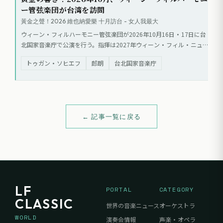
ー管弦楽団が台湾を訪問
黃金之聲！2026 維也納愛樂 十月訪台 - 女人我最大
ウィーン・フィルハーモニー管弦楽団が2026年10月16日・17日に台
北国家音楽庁で公演を行う。指揮は2027年ウィーン・フィル・ニュ
ーイヤーコンサートを担当するトゥガン・ソヒエフ。16日は郎朗（ラ
トゥガン・ソヒエフ
郎朗
台北国家音楽庁
ン・ラン）をソリストに迎え、17日はニューイヤーコンサートの伝統
を再現するプログラムが予定されている。チケットは8月12日より一
般発売される。
← 記事一覧に戻る
LF
PORTAL
CATEGORY
CLASSIC
世界の音楽ニュース
オーケストラ
WORLD
演奏会情報
声楽・オペラ