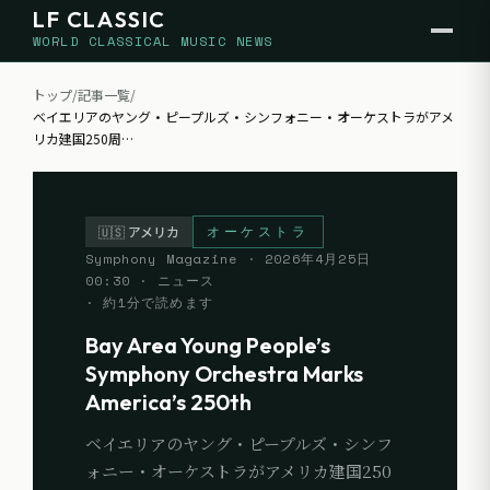
LF CLASSIC
WORLD CLASSICAL MUSIC NEWS
トップ
/
記事一覧
/
ベイエリアのヤング・ピープルズ・シンフォニー・オーケストラがアメ
リカ建国250周
…
オーケストラ
🇺🇸
アメリカ
Symphony Magazine
·
2026年4月25日
00:30
· ニュース
· 約
1
分で読めます
Bay Area Young People’s
Symphony Orchestra Marks
America’s 250th
ベイエリアのヤング・ピープルズ・シンフ
ォニー・オーケストラがアメリカ建国250