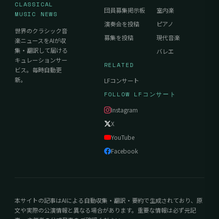
CLASSICAL
団員募集掲示板
室内楽
MUSIC NEWS
演奏会を投稿
ピアノ
世界のクラシック音
募集を投稿
現代音楽
楽ニュースをAIが収
集・翻訳して届ける
バレエ
キュレーションサー
RELATED
ビス。毎時自動更
新。
LFコンサート
FOLLOW LFコンサート
Instagram
X
YouTube
Facebook
本サイトの記事はAIによる自動収集・翻訳・要約で生成されており、原
文や実際の公演情報と異なる場合があります。重要な情報は必ず元記