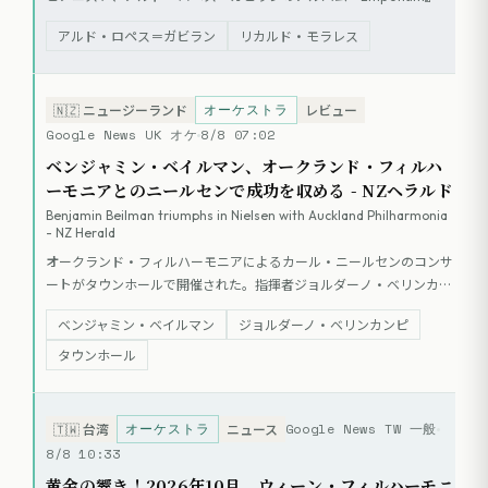
リリースされた。本作には、ロペス＝ガビラン自身のピアノ協奏曲
アルド・ロペス＝ガビラン
リカルド・モラレス
『Emporium』、クラリネット協奏曲、ピアノ組曲『Hechizos』の3
つの世界初録音が含まれる。演奏はロペス＝ガビラン（ピアノ）、リ
カルド・モラレス（クラリネット）、マイケル・バターマン指揮ボル
オーケストラ
ダー・フィルハーモニー管弦楽団が担当。クラシックの技巧とジャ
🇳🇿
ニュージーランド
レビュー
ズ、アフロ・キューバンのリズムが融合した作品群が収録されてい
Google News UK オケ
8/8 07:02
る。
ベンジャミン・ベイルマン、オークランド・フィルハ
ーモニアとのニールセンで成功を収める - NZヘラルド
Benjamin Beilman triumphs in Nielsen with Auckland Philharmonia
- NZ Herald
オークランド・フィルハーモニアによるカール・ニールセンのコンサ
ートがタウンホールで開催された。指揮者ジョルダーノ・ベリンカン
ピの主導により、ベンジャミン・ベイルマンがニールセンのヴァイオ
ベンジャミン・ベイルマン
ジョルダーノ・ベリンカンピ
リン協奏曲を演奏。また、リルバーンの「ドライスデール序曲」とモ
ーツァルトの交響曲第39番も披露された。
タウンホール
オーケストラ
Google News TW 一般
🇹🇼
台湾
ニュース
8/8 10:33
黄金の響き！2026年10月、ウィーン・フィルハーモニ