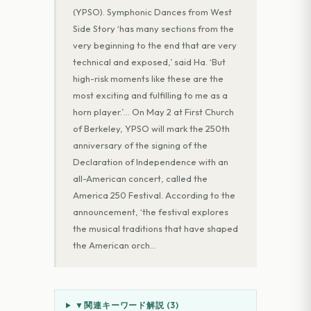
(YPSO). Symphonic Dances from West
Side Story ‘has many sections from the
very beginning to the end that are very
technical and exposed,’ said Ha. ‘But
high-risk moments like these are the
most exciting and fulfilling to me as a
horn player.’… On May 2 at First Church
of Berkeley, YPSO will mark the 250th
anniversary of the signing of the
Declaration of Independence with an
all-American concert, called the
America 250 Festival. According to the
announcement, ‘the festival explores
the musical traditions that have shaped
the American orch
…
▼
関連キーワード解説 (
3
)