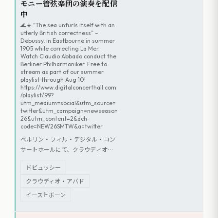
モニー管弦楽団の演奏を配信
中
🌊☀️ “The sea unfurls itself with an
utterly British correctness” –
Debussy, in Eastbourne in summer
1905 while correcting La Mer.
Watch Claudio Abbado conduct the
Berliner Philharmoniker. Free to
stream as part of our summer
playlist through Aug 10!
https://www.digitalconcerthall.com
/playlist/99?
utm_medium=social&utm_source=
twitter&utm_campaign=newseason
26&utm_content=2&dch-
code=NEW26SMTW&a=twitter
ベルリン・フィル・デジタル・コン
サートホールにて、クラウディオ・
アバド指揮ベルリン・フィルハーモ
ドビュッシー
ニー管弦楽団による演奏が、夏のプ
レイリストの一部として8月10日ま
クラウディオ・アバド
で無料配信されている。（未確認情
イーストボーン
報）