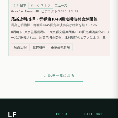
オーケストラ
🇯🇵
日本
ニュース
Google News JP ピアニスト3
8/8 23:02
尾高忠明指揮・都響第1049回定期演奏会が開催
尾高忠明指揮・都響第1049回定期演奏会が聴衆を魅了 - t.co
8月8日、東京芸術劇場にて東京都交響楽団第1049回定期演奏会Aシリ
ーズが開催された。尾高忠明の指揮、北村朋幹のピアノにより、三善
晃《ノエシス》、松村禎三《ピアノ協奏曲第2番》、エルガー《エニ
尾高忠明
北村朋幹
東京芸術劇場
グマ変奏曲》が演奏された。終演後には熊本地震義援金募金が実施さ
れた。
← 記事一覧に戻る
LF
PORTAL
CATEGORY