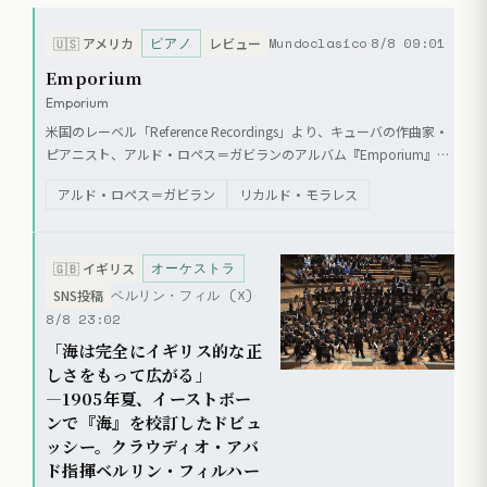
ピアノ
Mundoclasico
8/8 09:01
🇺🇸
アメリカ
レビュー
Emporium
Emporium
米国のレーベル「Reference Recordings」より、キューバの作曲家・
ピアニスト、アルド・ロペス＝ガビランのアルバム『Emporium』が
リリースされた。本作には、ロペス＝ガビラン自身のピアノ協奏曲
アルド・ロペス＝ガビラン
リカルド・モラレス
『Emporium』、クラリネット協奏曲、ピアノ組曲『Hechizos』の3
つの世界初録音が含まれる。演奏はロペス＝ガビラン（ピアノ）、リ
カルド・モラレス（クラリネット）、マイケル・バターマン指揮ボル
オーケストラ
ダー・フィルハーモニー管弦楽団が担当。クラシックの技巧とジャ
🇬🇧
イギリス
ズ、アフロ・キューバンのリズムが融合した作品群が収録されてい
ベルリン・フィル (X)
SNS投稿
る。
8/8 23:02
「海は完全にイギリス的な正
しさをもって広がる」
―1905年夏、イーストボー
ンで『海』を校訂したドビュ
ッシー。クラウディオ・アバ
ド指揮ベルリン・フィルハー