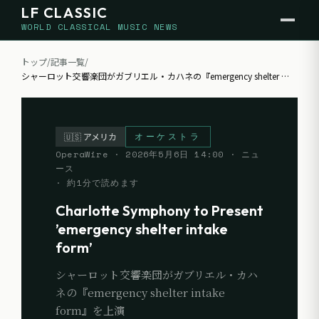
LF CLASSIC
WORLD CLASSICAL MUSIC NEWS
トップ
/
記事一覧
/
シャーロット交響楽団がガブリエル・カハネの『emergency shelter
…
オーケストラ
🇺🇸
アメリカ
OperaWire
·
2026年5月6日 14:00
· ニュ
ース
· 約
1
分で読めます
Charlotte Symphony to Present
’emergency shelter intake
form’
シャーロット交響楽団がガブリエル・カハ
ネの『emergency shelter intake
form』を上演