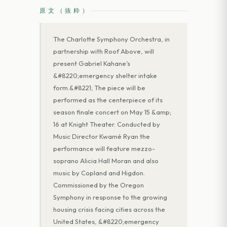
原文（抜粋）
The Charlotte Symphony Orchestra, in
partnership with Roof Above, will
present Gabriel Kahane’s
&#8220;emergency shelter intake
form.&#8221; The piece will be
performed as the centerpiece of its
season finale concert on May 15 &amp;
16 at Knight Theater. Conducted by
Music Director Kwamé Ryan the
performance will feature mezzo-
soprano Alicia Hall Moran and also
music by Copland and Higdon.
Commissioned by the Oregon
Symphony in response to the growing
housing crisis facing cities across the
United States, &#8220;emergency