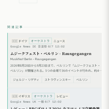
関連記事
オーケストラ
🇩🇪
ドイツ
ニュース
Google News DE 音楽祭
8/7 12:02
ムジークフェスト・ベルリン - Rausgegangen
Musikfest Berlin - Rausgegangen
2026年8月28日から9月23日まで、ベルリンで「ムジークフェスト・
ベルリン」が開催される。5つの会場で36のイベントが行われ、約40
人の女性作曲家による60以上の作品が上演される。ウィーン・フィ
ジェルジ・リゲティ
ストラヴィンスキー
ベルリン
ル、ロンドン響など国内外の楽団やソリストが参加し、オペラや音楽
劇、能楽の公演も予定されている。
オーケストラ
🇬🇧
イギリス
レビュー
Google News UK 一般
8/7 12:02
レビュー：BBCプロムス2026 ラフマニノフ交響曲第