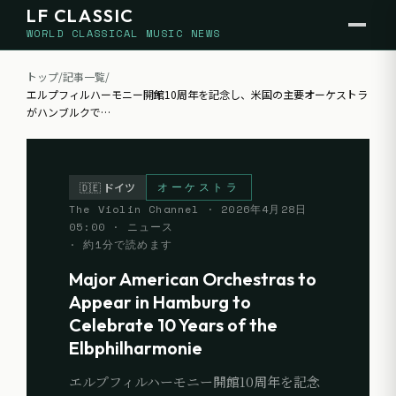
LF CLASSIC
WORLD CLASSICAL MUSIC NEWS
トップ
/
記事一覧
/
エルプフィルハーモニー開館10周年を記念し、米国の主要オーケストラ
がハンブルクで
…
オーケストラ
🇩🇪
ドイツ
The Violin Channel
·
2026年4月28日
05:00
· ニュース
· 約
1
分で読めます
Major American Orchestras to
Appear in Hamburg to
Celebrate 10 Years of the
Elbphilharmonie
エルプフィルハーモニー開館10周年を記念