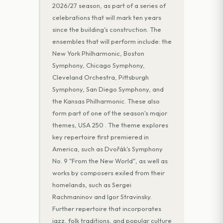
2026/27 season, as part of a series of
celebrations that will mark ten years
since the building's construction. The
ensembles that will perform include: the
New York Philharmonic, Boston
Symphony, Chicago Symphony,
Cleveland Orchestra, Pittsburgh
Symphony, San Diego Symphony, and
the Kansas Philharmonic. These also
form part of one of the season's major
themes, USA 250 . The theme explores
key repertoire first premiered in
America, such as Dvořák’s Symphony
No. 9 "From the New World", as well as
works by composers exiled from their
homelands, such as Sergei
Rachmaninov and Igor Stravinsky.
Further repertoire that incorporates
jazz, folk traditions, and popular culture