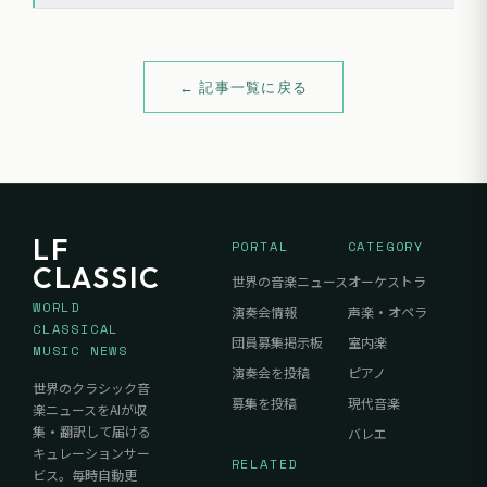
となく聴衆を魅了した。特にソリスト陣の卓越した歌唱と、大規模な
合唱団を統率した指揮者陣の連携が際立つ公演となった。
← 記事一覧に戻る
LF
PORTAL
CATEGORY
CLASSIC
世界の音楽ニュース
オーケストラ
WORLD
演奏会情報
声楽・オペラ
CLASSICAL
団員募集掲示板
室内楽
MUSIC NEWS
演奏会を投稿
ピアノ
世界のクラシック音
募集を投稿
現代音楽
楽ニュースをAIが収
集・翻訳して届ける
バレエ
キュレーションサー
RELATED
ビス。毎時自動更