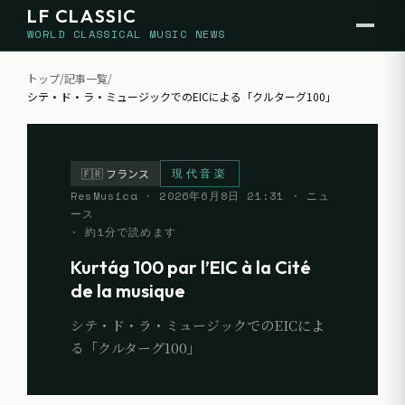
LF CLASSIC
WORLD CLASSICAL MUSIC NEWS
トップ
/
記事一覧
/
シテ・ド・ラ・ミュージックでのEICによる「クルターグ100」
現代音楽
🇫🇷
フランス
ResMusica
·
2026年6月8日 21:31
· ニュ
ース
· 約
1
分で読めます
Kurtág 100 par l’EIC à la Cité
de la musique
シテ・ド・ラ・ミュージックでのEICによ
る「クルターグ100」