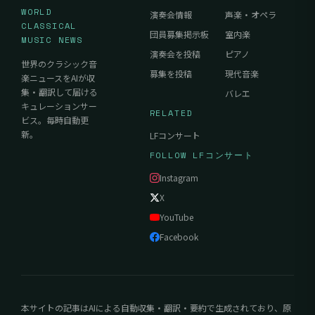
WORLD
演奏会情報
声楽・オペラ
CLASSICAL
団員募集掲示板
室内楽
MUSIC NEWS
演奏会を投稿
ピアノ
世界のクラシック音
募集を投稿
現代音楽
楽ニュースをAIが収
集・翻訳して届ける
バレエ
キュレーションサー
RELATED
ビス。毎時自動更
新。
LFコンサート
FOLLOW LFコンサート
Instagram
X
YouTube
Facebook
本サイトの記事はAIによる自動収集・翻訳・要約で生成されており、原