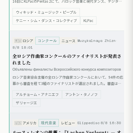
16日にKLPacのPentas 2にて、バロック音楽と現代ダンス、デジタル
演出を融合させた公演「Unbound」を開催する。バッハ、ヴィヴァ
ウィキッド・ミュージック・ピープル
ルディ、モンテヴェルディ、パーセルらの楽曲を古楽器で演奏し、人
間の自由をテーマにした物語を紡ぐ。本公演にはKenny Shim Dance
ケニー・シム・ダンス・コレクティブ
KLPac
Collectiveや声楽アンサンブルOttophonyらが参加し、マレーシア初
演となる作品も含まれる。
コンクール
Muzykalnaya Zhizn
🇷🇺
ロシア
ニュース
8/8 18:01
全ロシア作曲家コンクールのファイナリストが発表さ
れました
Объявлены финалисты Всероссийского конкурса композиторов
ロシア音楽協会主催の全ロシア作曲家コンクールにおいて、94件の応
募から審査を経て3組のファイナリストが選出されました。審査は匿
名で行われ、音楽的構成やオーケストラ・合唱の書法、テーマの表現
アルチョーム・アナニエフ
アントン・タノノフ
力が評価されました。今後、ファイナリストは専門家による指導を受
けながら作品を完成させます。
ザリャージエ
現代音楽
Slippedisc
8/8 16:30
🇺🇸
アメリカ
レビュー
ルース・レオンの推薦：『Lachen Verlernt』― オ