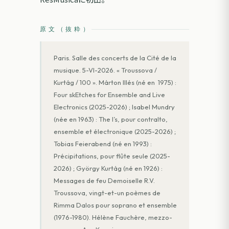
原文（抜粋）
Paris. Salle des concerts de la Cité de la
musique. 5-VI-2026. « Troussova /
Kurtág / 100 ». Márton Illés (né en 1975) :
Four skEtches for Ensemble and Live
Electronics (2025-2026) ; Isabel Mundry
(née en 1963) : The I’s, pour contralto,
ensemble et électronique (2025-2026) ;
Tobias Feierabend (né en 1993) :
Précipitations, pour flûte seule (2025-
2026) ; György Kurtág (né en 1926) :
Messages de feu Demoiselle R.V.
Troussova, vingt-et-un poèmes de
Rimma Dalos pour soprano et ensemble
(1976-1980). Hélène Fauchère, mezzo-