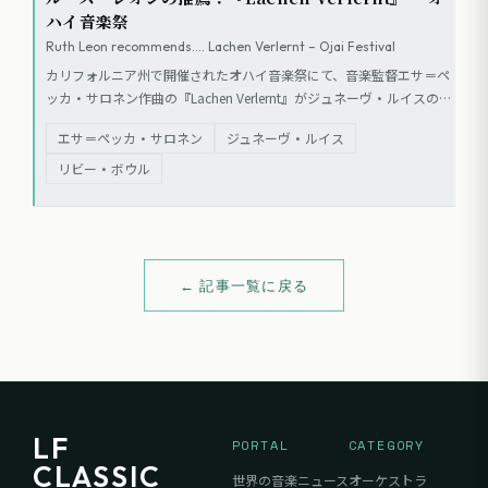
ハイ音楽祭
Ruth Leon recommends…. Lachen Verlernt – Ojai Festival
カリフォルニア州で開催されたオハイ音楽祭にて、音楽監督エサ＝ペ
ッカ・サロネン作曲の『Lachen Verlernt』がジュネーヴ・ルイスの演
奏で披露された。サロネンは本作のタイトルについて、シェーンベル
エサ＝ペッカ・サロネン
ジュネーヴ・ルイス
クの『月に憑かれたピエロ』からの引用であり、演奏家という「真面
目な道化」のメタファーであると述べている。
リビー・ボウル
← 記事一覧に戻る
LF
PORTAL
CATEGORY
CLASSIC
世界の音楽ニュース
オーケストラ