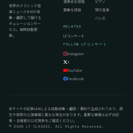
演奏会を投稿
ピアノ
世界のクラシック音
募集を投稿
現代音楽
楽ニュースをAIが収
集・翻訳して届ける
バレエ
キュレーションサー
RELATED
ビス。毎時自動更
新。
LFコンサート
FOLLOW LFコンサート
Instagram
X
YouTube
Facebook
本サイトの記事はAIによる自動収集・翻訳・要約で生成されており、原
文や実際の公演情報と異なる場合があります。重要な情報は必ず元記
事・主催者の公式発表をご確認ください。
© 2026 LF CLASSIC. All Rights Reserved.