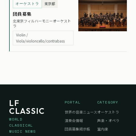
オーケストラ
東京都
団員募集
北東京フィルハーモニーオーケスト
ラ
Violin /
Viola/violoncello/contrabass
LF
PORTAL
CATEGORY
CLASSIC
世界の音楽ニュース
オーケストラ
WORLD
演奏会情報
声楽・オペラ
CLASSICAL
団員募集掲示板
室内楽
MUSIC NEWS