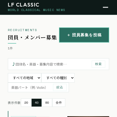
LF CLASSIC
WORLD CLASSICAL MUSIC NEWS
RECRUITMENTS
＋ 団員募集を投稿
団員・メンバー募集
1
件
♪
検索
絞込
20
40
80
全件
表示件数