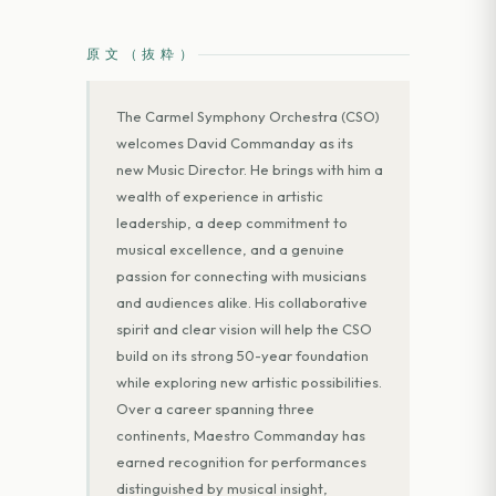
原文（抜粋）
The Carmel Symphony Orchestra (CSO)
welcomes David Commanday as its
new Music Director. He brings with him a
wealth of experience in artistic
leadership, a deep commitment to
musical excellence, and a genuine
passion for connecting with musicians
and audiences alike. His collaborative
spirit and clear vision will help the CSO
build on its strong 50-year foundation
while exploring new artistic possibilities.
Over a career spanning three
continents, Maestro Commanday has
earned recognition for performances
distinguished by musical insight,