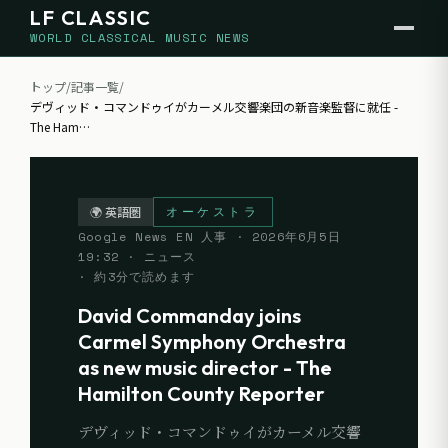
LF CLASSIC
WORLD CLASSICAL MUSIC NEWS
トップ
/
記事一覧
/
デヴィッド・コマンドゥイがカーメル交響楽団の新音楽監督に就任 -
The Ham
…
オーケストラ
🌍
英語圏
Google News EN 人事
·
2026年6月5日
19:32
· ニュース
· 約
3
分で読めます
David Commanday joins
Carmel Symphony Orchestra
as new music director - The
Hamilton County Reporter
デヴィッド・コマンドゥイがカーメル交響