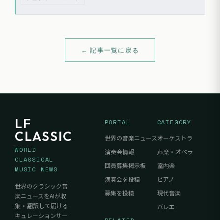
している。一方、楽団側は長期的な訴訟費用を抑え、音楽活動に資金
を充てるための責任ある判断であると述べた。また、元音楽監督のジ
ェフリー・カハネは新たなアンサンブル「ハーモニウム・オブ・テキ
サス」を立ち上げている。
← 記事一覧に戻る
LF
PORTAL
CATEGORY
CLASSIC
世界の音楽ニュース
オーケストラ
WORLD
演奏会情報
声楽・オペラ
CLASSICAL
団員募集掲示板
室内楽
MUSIC NEWS
演奏会を投稿
ピアノ
世界のクラシック音
募集を投稿
現代音楽
楽ニュースをAIが収
集・翻訳して届ける
バレエ
キュレーションサー