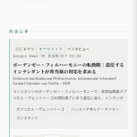
関連記事
オーケストラ
🇩🇪
ドイツ
インタビュー
Google News DE 音楽祭
8/7 20:32
ボーデンゼー・フィルハーモニーの転換期：退任する
インテンダントが市当局の対応を求める
Umbruch bei Bodensee Philharmonie: Scheidender Intendant
fordert Handeln von Politik - SWR
コンスタンツのボーデンゼー・フィルハーモニーで、首席指揮者ガブ
リエル・ヴェンツァーゴの契約満了に伴う退任に加え、インテンダン
トのハンス＝ゲオルク・ホフマンが2025/26シーズン末での早期退任
ガブリエル・ヴェンツァーゴ
ハンス＝ゲオルク・ホフマン
を発表した。ホフマンは自身の独立を理由に挙げつつ、市の財政難に
よる予算削減が懸念される中、楽団の将来に向けた市当局の明確な決
コンスタンツ
断と戦略的な再構築を強く求めている。