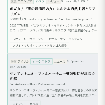
オペラ
Scherzo
8/7 20:31
🇨🇴
コロンビア
レビュー
ボゴタ / 『港の居酒屋の女』における自然主義とリア
リズム
BOGOTÁ / Naturalismo y realismo en ‘La tabernera del puerto’
2026年7月1日、ボゴタのフリオ・マリオ・サント・ドミンゴ大劇場
にて、パブロ・ソロサバル作曲のサルスエラ『港の居酒屋の女』が上
演された。マドリードのサルスエラ劇場による制作で、ミケル・オル
レオノール・ボニージャ
セサル・サン・マルティン
テガ指揮、ボゴタ・フィルハーモニー青少年管弦楽団および同合唱団
が出演。マリオ・ガスが演出を手掛け、レオノール・ボニージャ、ア
フリオ・マリオ・サント・ドミンゴ大劇場
ントニオ・ガンディアらが出演した。本作は、麻薬密売という重いテ
ーマを扱いながらも、ドラマと喜劇的要素が融合したダイナミックな
舞台として高く評価された。
オーケストラ
Slippedisc
🇺🇸
アメリカ
ニュース
8/7 20:30
サンアントニオ・フィルハーモニー管弦楽団が訴訟で
和解
San Antonio settles a Philharmonic lawsuit
サンアントニオ・フィルハーモニー管弦楽団は、寄付者らとの訴訟で
和解に達した。楽団は未払い金と全当事者の弁護士費用を支払うこと
に合意した。寄付者側は義務が履行されなかったことを提訴の理由と
ジェフリー・カハネ