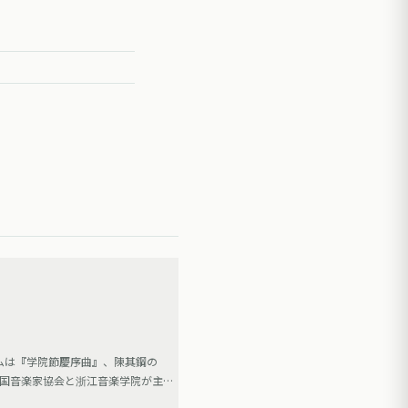
ムは『学院節慶序曲』、陳其鋼の
中国音楽家協会と浙江音楽学院が主催