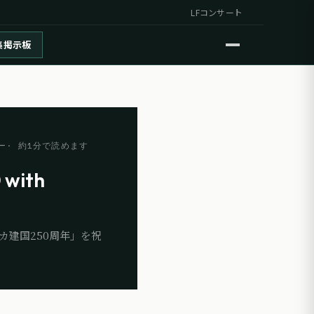
LFコンサート
集掲示板
ー
· 約
1
分で読めます
 with
建国250周年」を祝