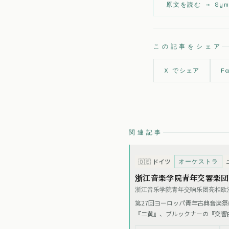
原文を読む →
Sym
この記事をシェア
X でシェア
F
関連記事
オーケストラ
🇩🇪
ドイツ
浙江音楽学院青年交響楽団
浙江音乐学院青年交响乐团亮相欧洲
第27回ヨーロッパ青年古典音楽
『二黄』、ブルックナーの『交響
する「新声・弗届」シリーズの一