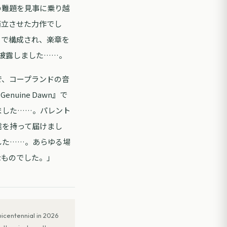
の難題を見事に乗り越
動を両立させた力作でし
』で構成され、楽章を
披露しました……。
で、コープランドの音
uine Dawn』で
ました……。パレント
信を持って届けまし
した……。あらゆる場
なものでした。」
icentennial in 2026