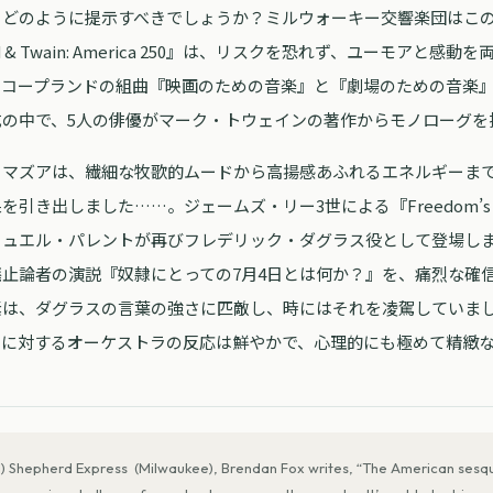
、どのように提示すべきでしょうか？ミルウォーキー交響楽団はこ
d & Twain: America 250』は、リスクを恐れず、ユーモアと感
・コープランドの組曲『映画のための音楽』と『劇場のための音楽
成の中で、5人の俳優がマーク・トウェインの著作からモノローグを
・マズアは、繊細な牧歌的ムードから高揚感あふれるエネルギーま
引き出しました……。ジェームズ・リー3世による『Freedom’s Gen
ニュエル・パレントが再びフレデリック・ダグラス役として登場し
止論者の演説『奴隷にとっての7月4日とは何か？』を、痛烈な確
素は、ダグラスの言葉の強さに匹敵し、時にはそれを凌駕していま
トに対するオーケストラの反応は鮮やかで、心理的にも極めて精緻
/11) Shepherd Express (Milwaukee), Brendan Fox writes, “The American sesqu