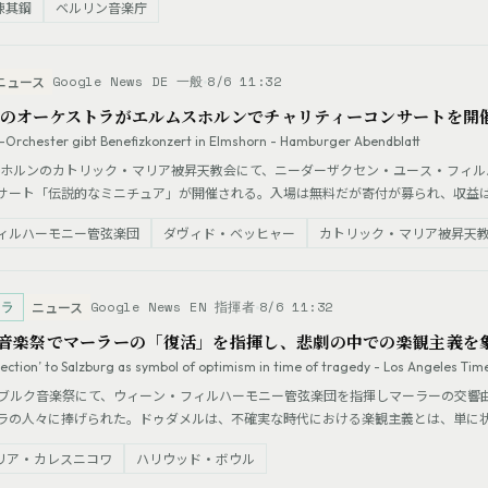
陳其鋼
ベルリン音楽庁
Google News DE 一般
8/6 11:32
ニュース
のオーケストラがエルムスホルンでチャリティーコンサートを開
e-Orchester gibt Benefizkonzert in Elmshorn - Hamburger Abendblatt
ムスホルンのカトリック・マリア被昇天教会にて、ニーダーザクセン・ユース・フィル
サート「伝説的なミニチュア」が開催される。入場は無料だが寄付が募られ、収益
ア、音楽学生、プロが混成する楽団で、今回はドイツ、オーストリア、ポーランドから
ィルハーモニー管弦楽団
ダヴィド・ベッヒャー
カトリック・マリア被昇天
、エルムスホルンを含む各地で公演を行う。
トラ
Google News EN 指揮者
8/6 11:32
ニュース
音楽祭でマーラーの「復活」を指揮し、悲劇の中での楽観主義を
ection’ to Salzburg as symbol of optimism in time of tragedy - Los Angeles Tim
ブルク音楽祭にて、ウィーン・フィルハーモニー管弦楽団を指揮しマーラーの交響
ラの人々に捧げられた。ドゥダメルは、不確実な時代における楽観主義とは、単に
ージを体現した。
リア・カレスニコワ
ハリウッド・ボウル