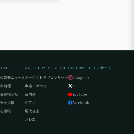
RTAL
CATEGORY
RELATED
FOLLOW LFコンサート
の音楽ニュース
オーケストラ
LFコンサート
Instagram
会情報
声楽・オペラ
X
募集掲示板
室内楽
YouTube
会を投稿
ピアノ
Facebook
を投稿
現代音楽
バレエ