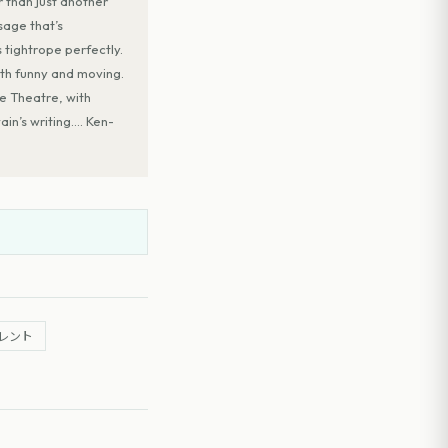
 than just another
sage that’s
tightrope perfectly.
th funny and moving.
he Theatre, with
in’s writing…. Ken-
レント