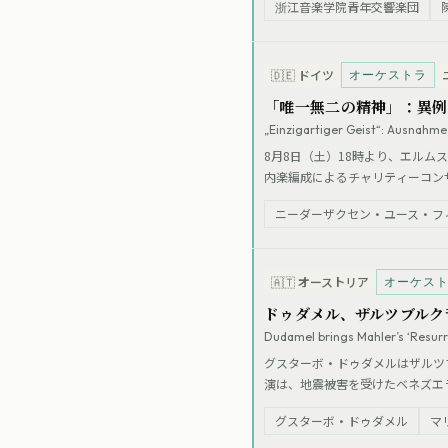
浙江音楽学院青年交響楽団
オーケストラ
🇩🇪
ドイツ
「唯一無二の精神」：異例
„Einzigartiger Geist“: Ausnahm
8月8日（土）18時より、エル
内楽編成によるチャリティーコン
に充てられる。JPONはアマチュ
ニーダーザクセン・ユース・フ
ール・ホントヴァーリ指揮のもと
オーケス
🇦🇹
オーストリア
ドゥダメル、ザルツブルク
Dudamel brings Mahler’s ‘Resurr
グスターボ・ドゥダメルはザルツ
演は、地震被害を受けたベネズエ
を起こすことであるというメッセ
グスターボ・ドゥダメル
マ