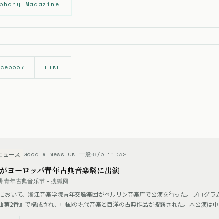
phony Magazine
acebook
LINE
Google News CN 一般
8/6 11:32
ニュース
がヨーロッパ青年古典音楽祭に出演
青年古典音乐节 - 搜狐网
祭において、浙江音楽学院青年交響楽団がベルリン音楽庁で公演を行った。プログラ
曲第2番』で構成され、中国の現代音楽と西洋の古典作品が披露された。本公演は
環である。