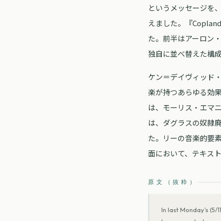
というメッセージを
えました。『Coplan
た。前半はアーロン
独自に並べ替えた構
ケン＝デイヴィッド
楽が持つあらゆる効果を
は、モーリス・エマ
は、ダグラスの奴隷廃
た。リーの音楽的要
面において、テキス
原文（抜粋）
In last Monday’s (5