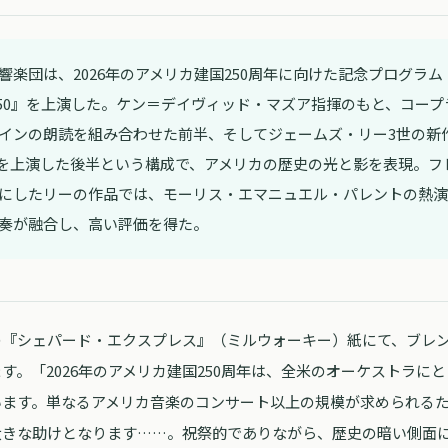
楽団は、2026年のアメリカ建国250周年に向けた記念プログラム『Co
erica 250』を上演した。ケン＝デイヴィッド・マズア指揮のもと、コ
インの朗読を組み合わせた前半、そしてジェームズ・リー3世の新作『F
awn』を上演した後半という構成で、アメリカの歴史の光と影を表現。
にしたリーの作品では、モーリス・エマニュエル・パレントの熱演
奏が融合し、高い評価を得た。
）の『シェパード・エクスプレス』（ミルウォーキー）紙にて、ブレ
す。「2026年のアメリカ建国250周年は、全米のオーケストラに
います。単なるアメリカ音楽のコンサート以上の規模が求められる
大きな助けとなります……。祝祭的でありながら、歴史の暗い側面