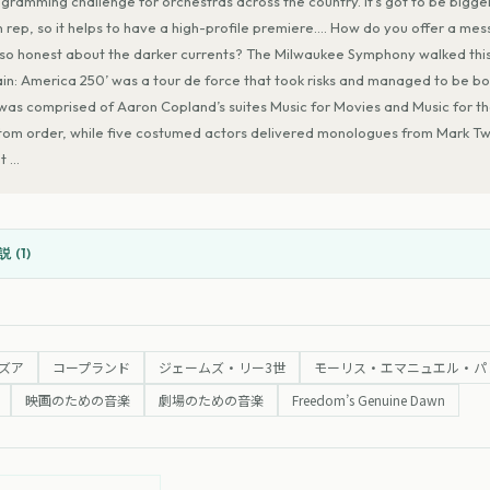
ramming challenge for orchestras across the country. It’s got to be bigger
 rep, so it helps to have a high-profile premiere…. How do you offer a mes
lso honest about the darker currents? The Milwaukee Symphony walked this 
n: America 250’ was a tour de force that took risks and managed to be bo
f was comprised of Aaron Copland’s suites Music for Movies and Music for t
om order, while five costumed actors delivered monologues from Mark Twa
ht
…
 (
1
)
ズア
コープランド
ジェームズ・リー3世
モーリス・エマニュエル・パ
映画のための音楽
劇場のための音楽
Freedom’s Genuine Dawn