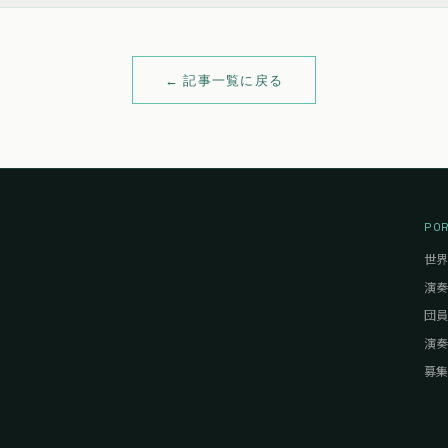
← 記事一覧に戻る
PO
世界
演奏
団員
演奏
募集