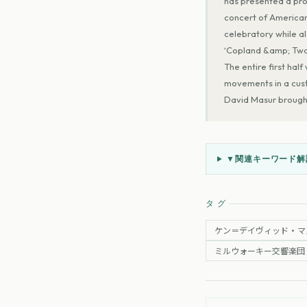
has presented a prog
concert of American
celebratory while a
‘Copland &amp; Twai
The entire first hal
movements in a cust
David Masur broug
▼
関連キーワード解説
タグ
ケン＝デイヴィッド・マ
ミルウォーキー交響楽団