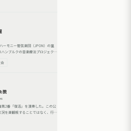
催
ハーモニー管弦楽団（JPON）の室
はハンブルクの音楽療法プロジェクト
18〜28歳のメンバーが参加。ガボ
教会
象徴
es
曲第2番「復活」を演奏した。この公
状況を楽観視することではなく、行動