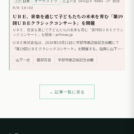
オーケストラ
Google News JP 新譜
ダー・フィルハーモニー管弦楽団が担当。クラシックの技巧とジャ
🇯🇵
日本
ニュース
ズ、アフロ・キューバンのリズムが融合した作品群が収録されてい
8/8 18:02
る。
ＵＢＥ、音楽を通じて子どもたちの未来を育む「第19
回ＵＢＥクラシックコンサート」を開催
ＵＢＥ、音楽を通じて子どもたちの未来を育む「第19回ＵＢＥクラシ
ックコンサート」を開催 - prtimes.jp
ＵＢＥ株式会社は、2026年10月11日に宇部市渡辺翁記念会館にて
「第19回ＵＢＥクラシックコンサート」を開催する。指揮に山下一
史、ソリストに服部百音（ヴァイオリン）を迎え、日本フィルハーモ
山下一史
服部百音
宇部市渡辺翁記念会館
ニー交響楽団と共演。ブラームスの協奏曲と交響曲を演奏する。地域
の小中学生を無料招待し、音楽教育支援を行う。
← 記事一覧に戻る