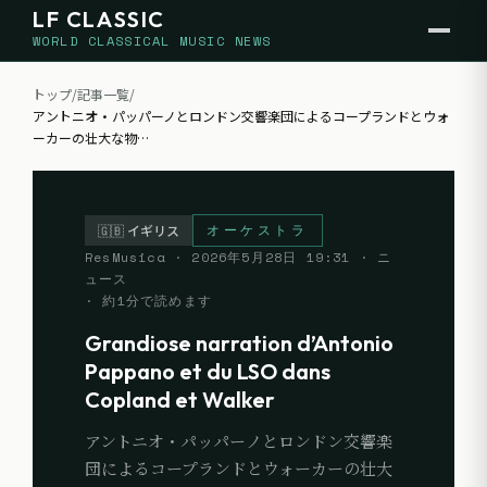
LF CLASSIC
WORLD CLASSICAL MUSIC NEWS
トップ
/
記事一覧
/
アントニオ・パッパーノとロンドン交響楽団によるコープランドとウォ
ーカーの壮大な物
…
オーケストラ
🇬🇧
イギリス
ResMusica
·
2026年5月28日 19:31
· ニ
ュース
· 約
1
分で読めます
Grandiose narration d’Antonio
Pappano et du LSO dans
Copland et Walker
アントニオ・パッパーノとロンドン交響楽
団によるコープランドとウォーカーの壮大