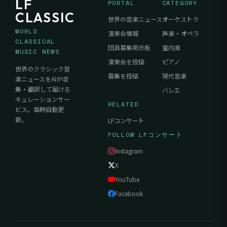
LF
PORTAL
CATEGORY
CLASSIC
世界の音楽ニュース
オーケストラ
WORLD
演奏会情報
声楽・オペラ
CLASSICAL
団員募集掲示板
室内楽
MUSIC NEWS
演奏会を投稿
ピアノ
世界のクラシック音
募集を投稿
現代音楽
楽ニュースをAIが収
集・翻訳して届ける
バレエ
キュレーションサー
RELATED
ビス。毎時自動更
新。
LFコンサート
FOLLOW LFコンサート
Instagram
X
YouTube
Facebook