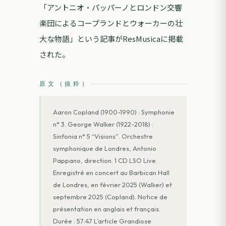
「アントニオ・パッパーノとロンドン交響
楽団によるコープランドとウォーカーの壮
大な物語」という記事がResMusicaに掲載
された。
原文（抜粋）
Aaron Copland (1900-1990) : Symphonie
n° 3. George Walker (1922-2018) :
Sinfonia n° 5 “Visions”. Orchestre
symphonique de Londres, Antonio
Pappano, direction. 1 CD LSO Live.
Enregistré en concert au Barbican Hall
de Londres, en février 2025 (Walker) et
septembre 2025 (Copland). Notice de
présentation en anglais et français.
Durée : 57:47 L’article Grandiose