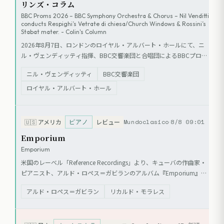
リンズ・コラム
BBC Proms 2026 – BBC Symphony Orchestra & Chorus – Nil Venditti
conducts Respighi’s Vetrate di chiesa/Church Windows & Rossini’s
Stabat mater. - Colin's Column
2026年8月7日、ロンドンのロイヤル・アルバート・ホールにて、ニ
ル・ヴェンディッティ指揮、BBC交響楽団と合唱団によるBBCプロム
スの公演が行われた。プログラムはレスピーギの『教会のステンドグ
ニル・ヴェンディッティ
BBC交響楽団
ラス』とロッシーニの『スターバト・マーテル』。ソリストにはフェ
デリカ・ロンバルディ、キアラ・アマルー、デイヴ・モナコ、ニコ
ロイヤル・アルバート・ホール
ラ・ウリヴィエーリを迎え、エピフォニ・コンソートが合唱に加わっ
た。
ピアノ
Mundoclasico
8/8 09:01
🇺🇸
アメリカ
レビュー
Emporium
Emporium
米国のレーベル「Reference Recordings」より、キューバの作曲家・
ピアニスト、アルド・ロペス＝ガビランのアルバム『Emporium』が
リリースされた。本作には、ロペス＝ガビラン自身のピアノ協奏曲
アルド・ロペス＝ガビラン
リカルド・モラレス
『Emporium』、クラリネット協奏曲、ピアノ組曲『Hechizos』の3
つの世界初録音が含まれる。演奏はロペス＝ガビラン（ピアノ）、リ
カルド・モラレス（クラリネット）、マイケル・バターマン指揮ボル