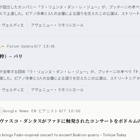
が設立したカンパニー「ラ・リュンヌ・ダン・レ・ジュー」が、プッチーニのオペ
ルで上演した。ピアノ伴奏と3人の女優による語りを交えたこの公演は、ストリー
、多くの観客を魅了した。
・ヴェルディエ
アヴェニュー・ラモリシエール
Forum Opéra
8/7 13:01
ュー
粋）– パリ
が主宰する団体「ラ・リュンヌ・ダン・レ・ジュー」が、プッチーニのオペラ『ト
演した。ピアノ伴奏と3人の女優による語りを交えたこの公演は、ストリートシア
住民にオペラを届ける試みとして成功を収めた。
・ヴェルディエ
アヴェニュー・ラモリシエール
Google News EN ピアニスト
8/7 12:02
ス
ヴァスコ・ダンタスがファドに触発されたコンサートをボドルムの
 brings Fado-inspired concert to ancient Bodrum quarry - Türkiye Today