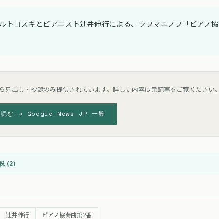
ルトコスキとピアニスト辻井伸行による、ラフマニノフ「ピアノ協
ら見出し・抄録のみ提供されています。詳しい内容は元記事をご覧ください
を読む →
Google News JP 一般
 (
2
)
辻井伸行
ピアノ協奏曲第2番