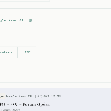
ogle News JP 一般
acebook
LINE
Google News FR オペラ
8/7 13:32
ュー
 パリ – Forum Opéra
s - Forum Opéra