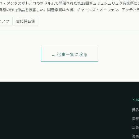
コ・ダンタスがトルコのボドルムで開催された第23回ギュミュシュリュク音楽祭に
自身の作曲作品を披露した。同音楽祭は今後、チャールズ・オーウェン、アッティ
ニノフ
古代採石場
← 記事一覧に戻る
PO
世界
演奏
団員
演奏