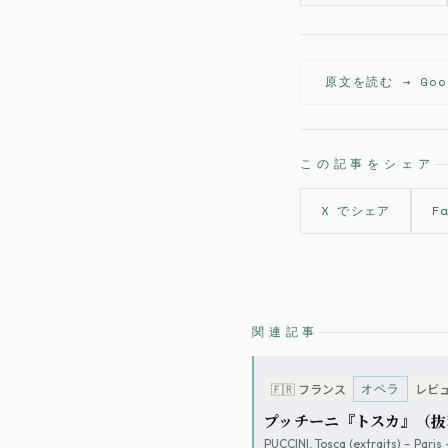
原文を読む →
Go
この記事をシェア
X でシェア
F
関連記事
オペラ
🇫🇷
フランス
レビ
プッチーニ『トスカ』（抜粋）–
PUCCINI, Tosca (extraits) – Pari