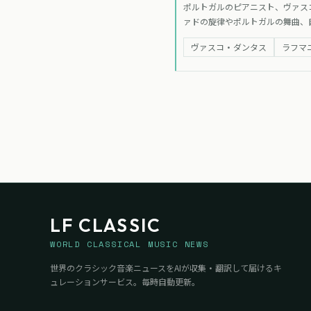
ポルトガルのピアニスト、ヴァス
ァドの旋律やポルトガルの舞曲、
を予定している。
ヴァスコ・ダンタス
ラフマ
LF CLASSIC
WORLD CLASSICAL MUSIC NEWS
世界のクラシック音楽ニュースをAIが収集・翻訳して届けるキ
ュレーションサービス。毎時自動更新。