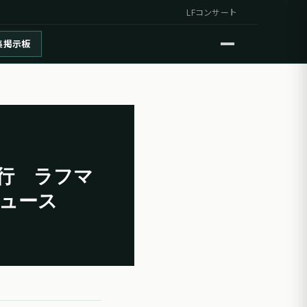
LFコンサート
集掲示板
行 ラフマ
ニュース
」