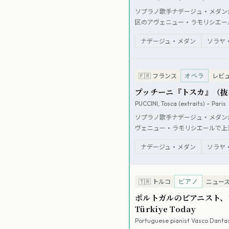
ソプラノ歌手ナデージュ・メダン
区のアヴェニュー・ラモリシエー
ラン・パス」の一環として行われ
ナデージュ・メダン
ソラヤ
オペラ
🇫🇷
フランス
レビ
プッチーニ『トスカ』（抜
PUCCINI, Tosca (extraits) – Paris
ソプラノ歌手ナデージュ・メダン
ヴェニュー・ラモリシエールで上
パス」の一環として行われ、地域
ナデージュ・メダン
ソラヤ
ピアノ
🇹🇷
トルコ
ニュー
ポルトガルのピアニスト、
Türkiye Today
Portuguese pianist Vasco Dantas