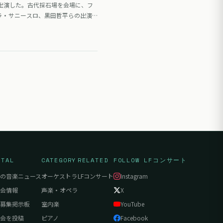
出演した。古代採石場を会場に、フ
ラ・サニースロ、黒田哲平らの出演
RTAL
CATEGORY
RELATED
FOLLOW LFコンサート
の音楽ニュース
オーケストラ
LFコンサート
Instagram
会情報
声楽・オペラ
X
募集掲示板
室内楽
YouTube
会を投稿
ピアノ
Facebook