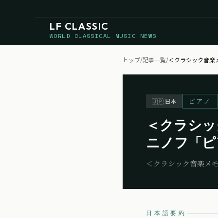
LF CLASSIC
WORLD CLASSICAL MUSIC NEWS
トップ
/
記事一覧
/
＜クラシック音楽
ピアノ
🇯🇵
日本
＜クラシッ
ニノフ「ピ
＜クラシック音楽メ
日本語要約