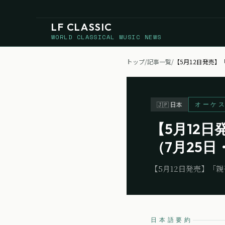
LF CLASSIC
WORLD CLASSICAL MUSIC NEWS
トップ
/
記事一覧
/
【5月12日発売】
オーケ
🇯🇵
日本
【5月12
（7月25日
【5月12日発売】「
日本語要約