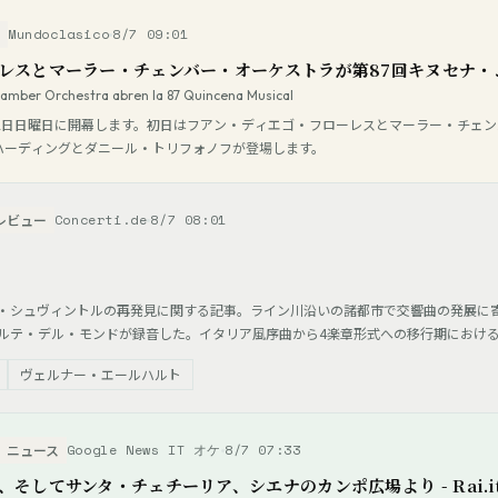
Mundoclasico
8/7 09:01
レスとマーラー・チェンバー・オーケストラが第87回キヌセナ・
hamber Orchestra abren la 87 Quincena Musical
月2日日曜日に開幕します。初日はフアン・ディエゴ・フローレスとマーラー・チェ
ハーディングとダニール・トリフォノフが登場します。
Concerti.de
8/7 08:01
レビュー
・シュヴィントルの再発見に関する記事。ライン川沿いの諸都市で交響曲の発展に
ルテ・デル・モンドが録音した。イタリア風序曲から4楽章形式への移行期におけ
ヴェルナー・エールハルト
Google News IT オケ
8/7 07:33
ニュース
そしてサンタ・チェチーリア、シエナのカンポ広場より - Rai.i