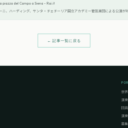
da piazza del Campo a Siena - Rai.it
ーニ、ハーディング、サンタ・チェチーリア国立アカデミー管弦楽団による公演がR
← 記事一覧に戻る
PO
世界
演奏
団員
演奏
募集