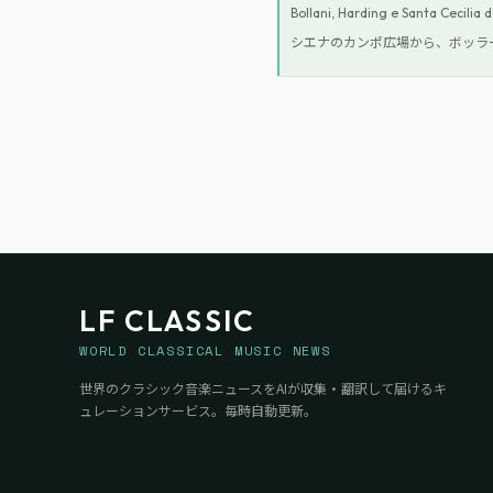
Bollani, Harding e Santa Cecilia 
シエナのカンポ広場から、ボッラ
LF CLASSIC
WORLD CLASSICAL MUSIC NEWS
世界のクラシック音楽ニュースをAIが収集・翻訳して届けるキ
ュレーションサービス。毎時自動更新。