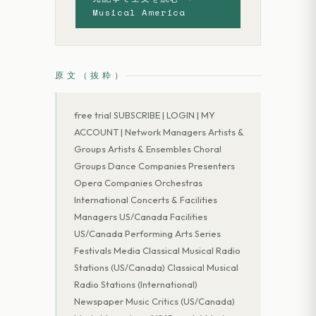
Musical America
原文（抜粋）
free trial SUBSCRIBE | LOGIN | MY
ACCOUNT | Network Managers Artists &
Groups Artists & Ensembles Choral
Groups Dance Companies Presenters
Opera Companies Orchestras
International Concerts & Facilities
Managers US/Canada Facilities
US/Canada Performing Arts Series
Festivals Media Classical Musical Radio
Stations (US/Canada) Classical Musical
Radio Stations (International)
Newspaper Music Critics (US/Canada)