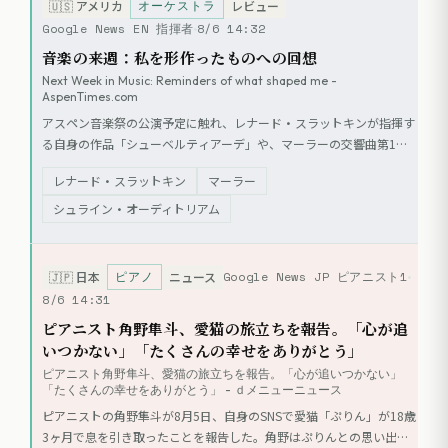
オーケストラ
🇺🇸
アメリカ
レビュー
Google News EN 指揮者
8/6 14:32
音楽の来週：私を形作ったものへの回想
Next Week in Music: Reminders of what shaped me -
AspenTimes.com
アスペン音楽祭の公演予定に触れ、レナード・スラットキンが指揮す
る自身の作品「シューベルティアーデ」や、マーラーの交響曲第1番
について執筆者が自身の体験を交えて紹介する。また、今年の音楽祭
レナード・スラットキン
マーラー
のプログラムにおける多様な作曲家の作品や、スラットキンの音楽的
背景についても言及されている。
シュライン・オーディトリアム
ピアノ
Google News JP ピアニスト1
🇯🇵
日本
ニュース
8/6 14:31
ピアニスト角野隼斗、愛猫の旅立ちを報告。「心が追
いつかない」「たくさんの幸せをありがとう」
ピアニスト角野隼斗、愛猫の旅立ちを報告。「心が追いつかない」
「たくさんの幸せをありがとう」 - ｄメニューニュース
ピアニストの角野隼斗が8月5日、自身のSNSで愛猫「ぷりん」が18歳
3ヶ月で息を引き取ったことを報告した。角野はぷりんとの思い出を