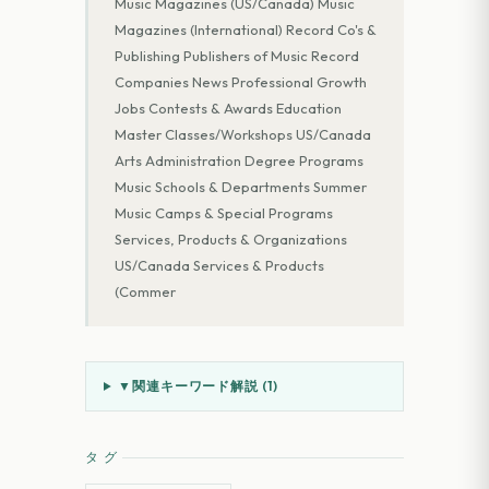
Music Magazines (US/Canada) Music
Magazines (International) Record Co's &
Publishing Publishers of Music Record
Companies News Professional Growth
Jobs Contests & Awards Education
Master Classes/Workshops US/Canada
Arts Administration Degree Programs
Music Schools & Departments Summer
Music Camps & Special Programs
Services, Products & Organizations
US/Canada Services & Products
(Commer
▼
関連キーワード解説 (
1
)
タグ