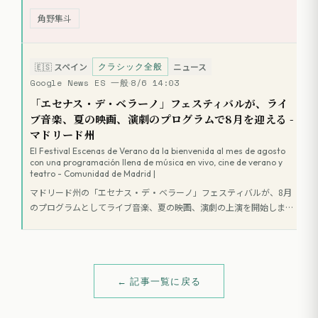
振り返り、感謝と別れの言葉をつづっている。ぷりんは角野の創作の
角野隼斗
インスピレーション源でもあり、楽曲「大猫のワルツ」のテーマにも
なっていた。
クラシック全般
🇪🇸
スペイン
ニュース
Google News ES 一般
8/6 14:03
「エセナス・デ・ベラーノ」フェスティバルが、ライ
ブ音楽、夏の映画、演劇のプログラムで8月を迎える -
マドリード州
El Festival Escenas de Verano da la bienvenida al mes de agosto
con una programación llena de música en vivo, cine de verano y
teatro - Comunidad de Madrid |
マドリード州の「エセナス・デ・ベラーノ」フェスティバルが、8月
のプログラムとしてライブ音楽、夏の映画、演劇の上演を開始しまし
た。
← 記事一覧に戻る