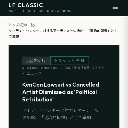
LF CLASSIC
WORLD CLASSICAL MUSIC NEWS
トップ
/
記事一覧
/
ケネディ・センターに対するアーティストの訴訟、「政治的報復」とし
て棄却
クラシック全般
🇺🇸
アメリカ
Musical America
·
2026年6月8日 12:00
· ニュース
KenCen Lawsuit vs Cancelled
Artist Dismissed as 'Political
Retribution'
ケネディ・センターに対するアーティスト
の訴訟、「政治的報復」として棄却