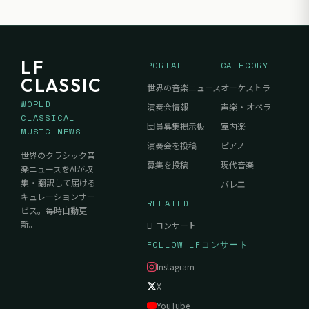
LF
PORTAL
CATEGORY
CLASSIC
世界の音楽ニュース
オーケストラ
WORLD
演奏会情報
声楽・オペラ
CLASSICAL
団員募集掲示板
室内楽
MUSIC NEWS
演奏会を投稿
ピアノ
世界のクラシック音
募集を投稿
現代音楽
楽ニュースをAIが収
集・翻訳して届ける
バレエ
キュレーションサー
RELATED
ビス。毎時自動更
新。
LFコンサート
FOLLOW LFコンサート
Instagram
X
YouTube