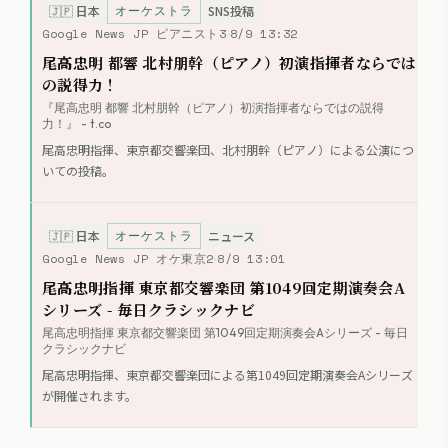
オーケストラ
🇯🇵
日本
SNS投稿
Google News JP ピアニスト3
8/9 13:32
尾高忠明 都響 北村朋幹（ピアノ）初演指揮者ならでは
の説得力！
『尾高忠明 都響 北村朋幹（ピアノ）初演指揮者ならではの説得
力！』 - t.co
尾高忠明指揮、東京都交響楽団、北村朋幹（ピアノ）による公演につ
いての投稿。
オーケストラ
🇯🇵
日本
ニュース
Google News JP オケ東京2
8/9 13:01
尾高忠明指揮 東京都交響楽団 第1049回定期演奏会A
シリーズ - 毎日クラシックナビ
尾高忠明指揮 東京都交響楽団 第1049回定期演奏会Aシリーズ - 毎日
クラシックナビ
尾高忠明指揮、東京都交響楽団による第1049回定期演奏会Aシリーズ
が開催されます。