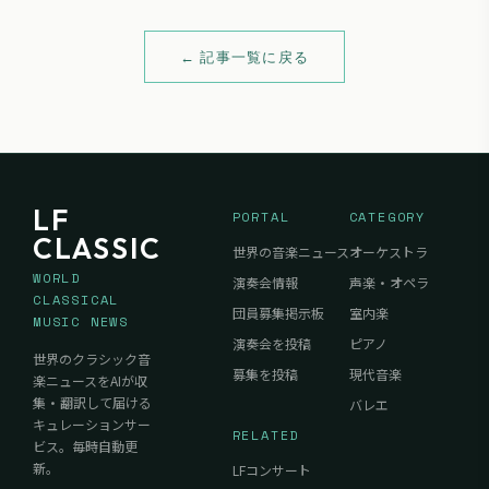
← 記事一覧に戻る
LF
PORTAL
CATEGORY
CLASSIC
世界の音楽ニュース
オーケストラ
WORLD
演奏会情報
声楽・オペラ
CLASSICAL
団員募集掲示板
室内楽
MUSIC NEWS
演奏会を投稿
ピアノ
世界のクラシック音
募集を投稿
現代音楽
楽ニュースをAIが収
集・翻訳して届ける
バレエ
キュレーションサー
RELATED
ビス。毎時自動更
新。
LFコンサート