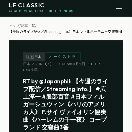
LF CLASSIC
WORLD CLASSICAL MUSIC NEWS
トップ
/
記事一覧
/
【今週のライブ配信／Streaming Info.】日本フィルハーモニー交響楽団
オーケストラ
🇯🇵
日本
日本フィル (X)
·
2026年6月1日 11:02
·
SNS投稿
RT by @Japanphil: 【今週のライ
ブ配信／Streaming Info.】 #広
上淳一 #服部百音 #日本フィル
ガーシュウィン《パリのアメリ
カ人》 F.サイ ヴァイオリン協奏
曲《ハーレムの千一夜》 コープ
ランド 交響曲3番