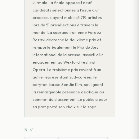
Jurmala, la finale opposait neuf
candidats sélectionnés à l’issue d’un
processus ayant mobilisé 719 artistes
lors de 51 présélections à travers le
monde. La soprano iranienne Forooz
Razavi décroche le deuxième prix et
remporte également le Prix du Jury
international de la presse, assorti d’un
engagement au Wexford Festival
Opera. Le troisième prix revient à un
autre représentant sud-coréen, le
baryton-basse Son Jin Kim, soulignant
la remarquable présence asiatique au
sommet du classement. Le public a pour
sa part porté son choix sur la sopr
タグ