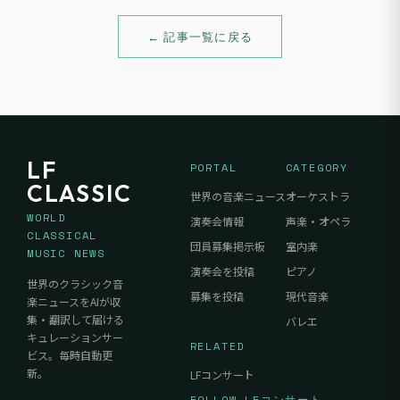
← 記事一覧に戻る
LF
PORTAL
CATEGORY
CLASSIC
世界の音楽ニュース
オーケストラ
WORLD
演奏会情報
声楽・オペラ
CLASSICAL
団員募集掲示板
室内楽
MUSIC NEWS
演奏会を投稿
ピアノ
世界のクラシック音
募集を投稿
現代音楽
楽ニュースをAIが収
集・翻訳して届ける
バレエ
キュレーションサー
RELATED
ビス。毎時自動更
新。
LFコンサート
FOLLOW LFコンサート