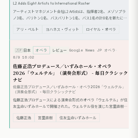
L2 Adds Eight Artists to International Roster
アーティストマネジメント会社L2 Artistsは、指揮者2名、メゾソプラ
ノ3名、バリトン1名、バスバリトン1名、バス1名の計8名を新たに国
際的な所属アーティストとして迎え入れた。
アリ・ペルト
ヨハネス・ヴィット
ロイヤル・オペラ
オペラ
Google News JP オペラ
🇯🇵
日本
レビュー
8/9 16:02
佐藤正浩プロデュース／いずみホール・オペラ
2026「ウェルテル」（演奏会形式） - 毎日クラシック
ナビ
佐藤正浩プロデュース／いずみホール・オペラ2026「ウェルテル」
（演奏会形式） - 毎日クラシックナビ
佐藤正浩プロデュースによる演奏会形式のオペラ「ウェルテル」が住
友生命いずみホールで開催された。ウェルテル役を演じた宮里直樹の
歌唱表現や、佐藤正浩指揮のザ・カレッジ・オペラハウス管弦楽団の
佐藤正浩
宮里直樹
住友生命いずみホール
演奏、共演者たちの演技が評価された。