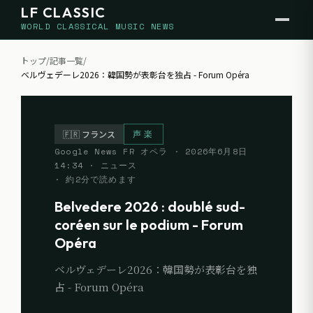
LF CLASSIC
WORLD CLASSICAL MUSIC NEWS
トップ
/
記事一覧
/
ベルヴェデーレ2026：韓国勢が表彰台を独占 - Forum Opéra
声楽
🇫🇷
フランス
Google News FR オペラ
·
2026年6月8日
14:34
· ニュース
· 約
2
分で読めます
Belvedere 2026 : doublé sud-
coréen sur le podium - Forum
Opéra
ベルヴェデーレ2026：韓国勢が表彰台を独
占 - Forum Opéra