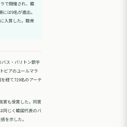
マラで開催され、韓
勝には9名が進出。
位に入賞した。聴衆
のバス・バリトン歌手
ラトビアのユールマラ
を経て719名のアーテ
員賞も受賞した。同賞
は同じく韓国代表のバ
在感を示した。