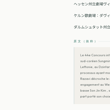
ヘッセン州立劇場ヴ
ケルン歌劇場：ダヴ
ダルムシュタット州
原文（抜粋）
Le 44e Concours int
sud-coréen Sungmin P
Lettonie, au Dzintar
processus ayant mobi
Razavi décroche le d
engagement au Wexfo
basse Son Jin Kim ,
part porté son choi