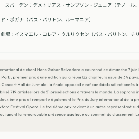
ィースバーデン：デメトリアス・サンプソン・ジュニア（テノール
ィド・ポガナ（バス・バリトン、ルーマニア）
立劇場：イスマエル・コレア・ウルリクセン（バス・バリトン、チ
ernational de chant Hans Gabor Belvedere a couronné ce dimanche 7 juin
ark , premier prix d’une édition qui a réuni 122 chanteurs issus de 34 pay
i Concert Hall de Jurmala, la finale opposait neuf candidats sélectionnés à l
lisé 719 artistes lors de 51 présélections à travers le monde. La soprano 
euxième prix et remporte également le Prix du Jury international de la pre
rd Festival Opera. Le troisième prix revient à un autre représentant sud
 soulignant la remarquable présence asiatique au sommet du classement. Le
x