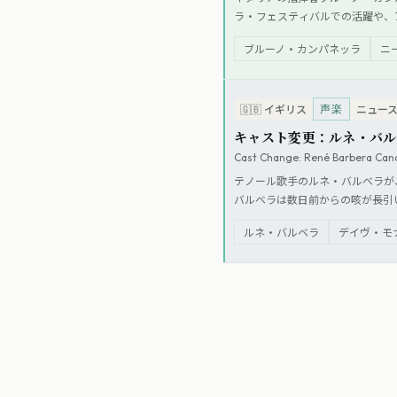
ラ・フェスティバルでの活躍や、
ブルーノ・カンパネッラ
ニ
声楽
🇬🇧
イギリス
ニュー
キャスト変更：ルネ・バル
Cast Change: René Barbera Canc
テノール歌手のルネ・バルベラが
バルベラは数日前からの咳が長引
ルネ・バルベラ
デイヴ・モ