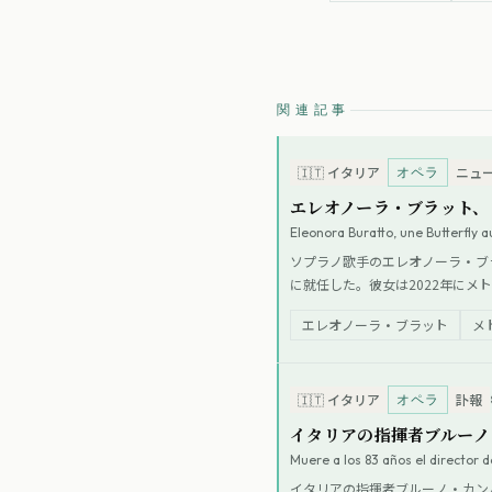
関連記事
オペラ
🇮🇹
イタリア
ニュ
エレオノーラ・ブラット、
Eleonora Buratto, une Butterfly 
ソプラノ歌手のエレオノーラ・ブラット
に就任した。彼女は2022年に
など、同疾患の支援活動を行って
エレオノーラ・ブラット
メ
オペラ
🇮🇹
イタリア
訃報
イタリアの指揮者ブルーノ
Muere a los 83 años el director 
イタリアの指揮者ブルーノ・カン