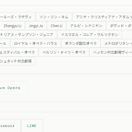
ールーズ・ラザヴィ
ソン・ジン・キム
アニヤ・クリスティアナ・アダム
Zhengyu Li
Jingyi Ju
Chen Li
アルピ・シナニヤン
ダヴィド・ポ
メトリアス・サンプソン・ジュニア
イスマエル・コレア・ウルリクセン
ール
ロイヤル・オペラ・ハウス
オランダ国立オペラ
メトロポリタン
ェスティバル・オペラ
ベルリン・ドイツ・オペラ
ヘッセン州立劇場ヴィー
シュタット州立劇場
um Opéra
acebook
LINE