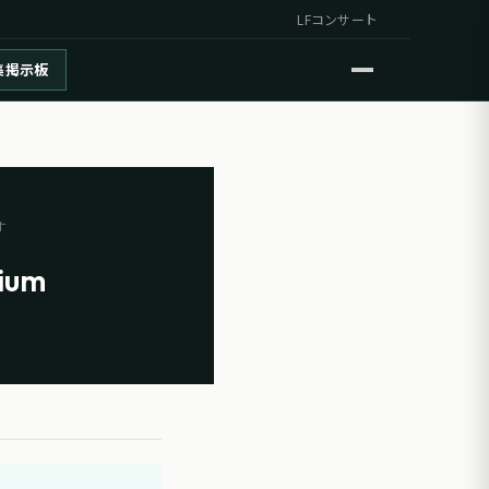
LFコンサート
集掲示板
す
dium