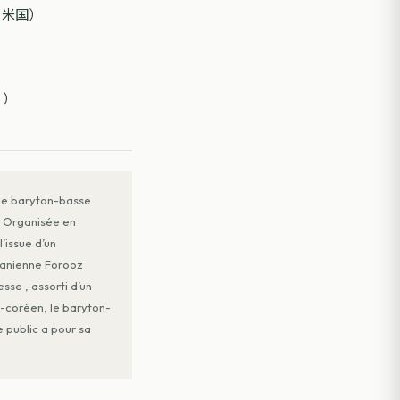
、米国）
リ）
 le baryton-basse
s. Organisée en
’issue d’un
iranienne Forooz
sse , assorti d’un
-coréen, le baryton-
 public a pour sa