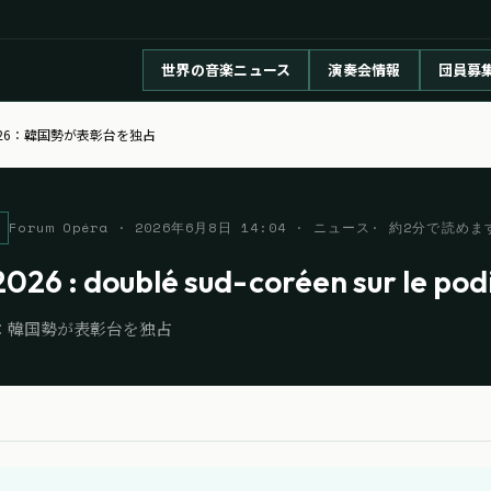
世界の音楽ニュース
演奏会情報
団員募
26：韓国勢が表彰台を独占
Forum Opéra
·
2026年6月8日 14:04
· ニュース
· 約
2
分で読めま
026 : doublé sud-coréen sur le po
6：韓国勢が表彰台を独占