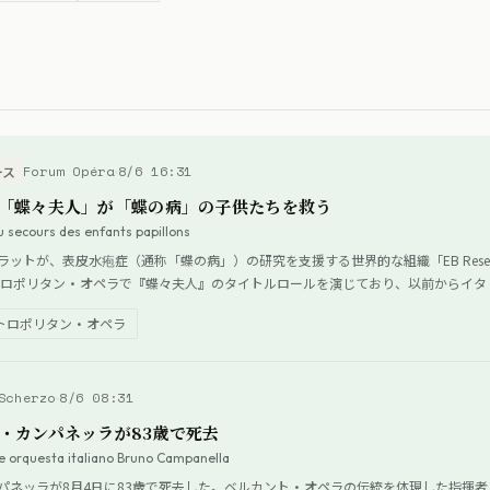
Forum Opéra
8/6 16:31
ース
「蝶々夫人」が「蝶の病」の子供たちを救う
au secours des enfants papillons
が、表皮水疱症（通称「蝶の病」）の研究を支援する世界的な組織「EB Research 
メトロポリタン・オペラで『蝶々夫人』のタイトルロールを演じており、以前からイ
いる。
トロポリタン・オペラ
Scherzo
8/6 08:31
・カンパネッラが83歳で死去
de orquesta italiano Bruno Campanella
パネッラが8月4日に83歳で死去した。ベルカント・オペラの伝統を体現した指揮