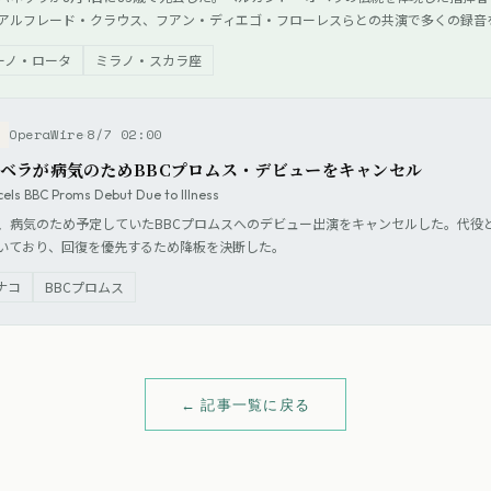
アルフレード・クラウス、フアン・ディエゴ・フローレスらとの共演で多くの録音
ーノ・ロータ
ミラノ・スカラ座
OperaWire
8/7 02:00
ス
ベラが病気のためBBCプロムス・デビューをキャンセル
els BBC Proms Debut Due to Illness
、病気のため予定していたBBCプロムスへのデビュー出演をキャンセルした。代役
いており、回復を優先するため降板を決断した。
ナコ
BBCプロムス
← 記事一覧に戻る