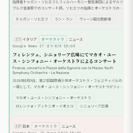
指揮者トゥガン・ソヒエフとフィルハーモニー管弦楽団によるザルツ
ブルク音楽祭でのコンサート評。ソヒエフの指揮とオーケストラの高
い親和性が示された。プログラムはドビュッシー、ラヴェル、プロコ
トゥガン・ソヒエフ
ラン・ラン
ウィーン国立歌劇場
フィエフ。ソリストのラン・ランが共演したラヴェルのピアノ協奏曲
については、技術的な輝きの一方で内面性や深みが求められたと評さ
れた。
オーケストラ
🇮🇹
イタリア
ニュース
Google News IT オケ
8/9 15:03
フィレンツェ、シニョリーア広場にてマカオ・ユー
ス・シンフォニー・オーケストラによるコンサート
Firenze, concerto in Piazza della Signoria con la Macao Youth
Symphony Orchestra - La Nazione
2026年8月9日、第27回国際青少年オーケストラ・フェスティバルの
一環として、マカオ・ユース・シンフォニー・オーケストラがフィレ
ンツェのシニョリーア広場（ロッジア・デイ・ランツィ下）で公演を
マカオ・ユース・シンフォニー・オーケストラ
行う。指揮はロレンツォ・アントニオ・イオスコ。プログラムはドミ
ン・ラム、チマローザ、メンデルスゾーンの作品で構成され、入場は
ロレンツォ・アントニオ・イオスコ
シニョリーア広場
無料。
オーケストラ
🇯🇵
日本
ニュース
Google News JP ホール2
8/9 15:02