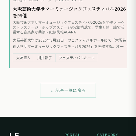
大阪芸術大学サマーミュージックフェスティバル2026
を開催
大阪芸術大学サマーミュージックフェスティバル2026を開催 オーケ
ストラステージ・ポップスステージの2部構成で、学生と第一線で活
躍する音楽家が共演 - 紀伊民報AGARA
大阪芸術大学は2026年8月31日、フェスティバルホールにて「大阪芸
術大学サマーミュージックフェスティバル2026」を開催する。オーケ
ストラステージとポップスステージの2部構成で、学生と第一線で活
大友直人
川井郁子
フェスティバルホール
躍する音楽家が共演する。
← 記事一覧に戻る
LF
PORTAL
CATEGORY