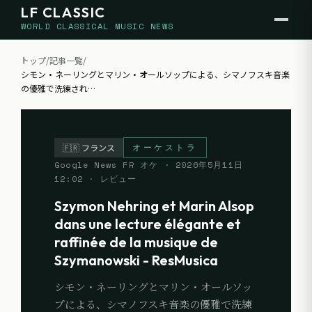
LF CLASSIC
WORLD CLASSICAL MUSIC NEWS
トップ
/
記事一覧
/
シモン・ネーリングとマリン・オールソップによる、シマノフスキ音楽
の優雅で洗練され
…
オーケストラ
🇫🇷
フランス
Google News FR オケ
·
2026年5月11日
12:02
· レビュー
Szymon Nehring et Marin Alsop
dans une lecture élégante et
raffinée de la musique de
Szymanowski - ResMusica
シモン・ネーリングとマリン・オールソッ
プによる、シマノフスキ音楽の優雅で洗練