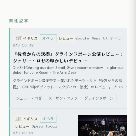
関連記事
オペラ
Google News UK オペラ
🇬🇧
イギリス
レビュー
8/8 16:32
『後宮からの誘拐』グラインドボーン公演レビュー：
ジュリー・ロゼの輝かしいデビュー
Die Entführung aus dem Serail, Glyndebourne review - a glorious
debut for Julie Roset - The Arts Desk
グラインドボーン音楽祭で上演されたモーツァルト『後宮からの誘
拐』（2015年デヴィッド・マクヴィカー演出）のレビュー。ブロン
デ役でデビューしたジュリー・ロゼの卓越した歌唱と演技が絶賛され
ジュリー・ロゼ
スーザン・マノフ
グラインドボーン
た。コンスタンツェ役のリヴ・レッドパス、オスミン役のマイケル・
モフィディアンらが出演。指揮のエヴァン・ロギスターのテンポ設定
には批判的な意見も述べられている。
オペラ
🇬🇧
イギリス
Opera Today
レビュー
8/9 02:01