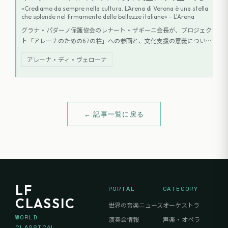
«Crediamo da sempre nella cultura. L’Arena di Verona è una stella
che splende nel firmamento delle bellezze italiane» - L'Arena
グラナ・パダーノ保護協会のレナート・ザギーニ会長が、プロジェク
ト「アレーナのための67の柱」への参画と、文化支援の意義について
語った。同氏は、アレーナ・ディ・ヴェローナをイタリア文化の象徴
アレーナ・ディ・ヴェローナ
と称え、2026年のプログラムにおけるオペラやバレエ、クラシック音
楽とテクノロジーの融合に期待を寄せている。
← 記事一覧に戻る
LF
PORTAL
CATEGORY
CLASSIC
世界の音楽ニュース
オーケストラ
WORLD
演奏会情報
声楽・オペラ
CLASSICAL