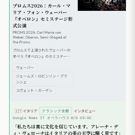
プロムス2026：カール・マ
リア・フォン・ウェーバー
『オベロン』セミステージ形
式公演
PROMS 2026: Carl Maria von
Weber, Oberon, Semi-Staged at
the Proms
プロムスで上演されたウェーバーの
オペラ『オベロン』のセミステージ
形式公演のレビュー。ジェームズ・
ウェーバー
ロビンソン・プランシェによる台本
の難点を指摘しつつ、マーク・エル
ジェームズ・ロビンソン・プラ
ダー指揮オーケストラ・レヴォリュ
ンシェ
ショネール・エ・ロマンティークの
コヴェント・ガーデン
演奏と、エマ・ドハティによる演出
を評価。ティモシー・ナップマンに
よる新しい英語の語りについては批
クラシック全般
🇮🇹
イタリア
インタビュー
判的な見解が示されている。
Google News IT オペラハウス
8/9 03:02
「私たちは常に文化を信じています。アレーナ・デ
ィ・ヴェローナはイタリアの美の天空に輝く星です」