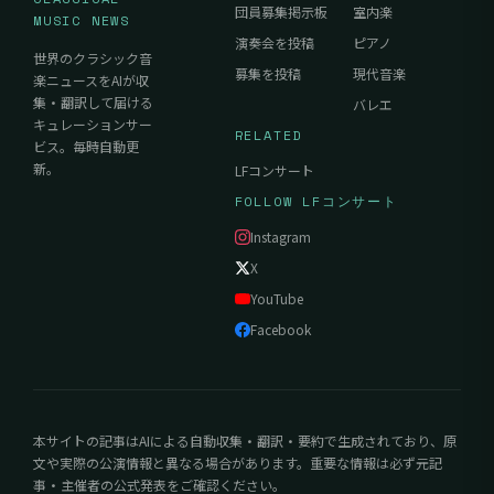
団員募集掲示板
室内楽
MUSIC NEWS
演奏会を投稿
ピアノ
世界のクラシック音
募集を投稿
現代音楽
楽ニュースをAIが収
集・翻訳して届ける
バレエ
キュレーションサー
RELATED
ビス。毎時自動更
新。
LFコンサート
FOLLOW LFコンサート
Instagram
X
YouTube
Facebook
本サイトの記事はAIによる自動収集・翻訳・要約で生成されており、原
文や実際の公演情報と異なる場合があります。重要な情報は必ず元記
事・主催者の公式発表をご確認ください。