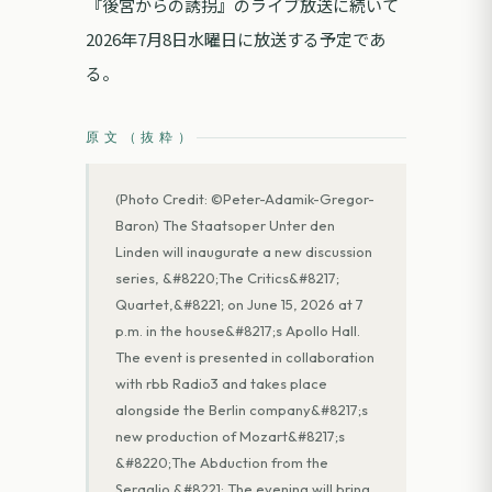
『後宮からの誘拐』のライブ放送に続いて
2026年7月8日水曜日に放送する予定であ
る。
原文（抜粋）
(Photo Credit: ©Peter-Adamik-Gregor-
Baron) The Staatsoper Unter den
Linden will inaugurate a new discussion
series, &#8220;The Critics&#8217;
Quartet,&#8221; on June 15, 2026 at 7
p.m. in the house&#8217;s Apollo Hall.
The event is presented in collaboration
with rbb Radio3 and takes place
alongside the Berlin company&#8217;s
new production of Mozart&#8217;s
&#8220;The Abduction from the
Seraglio.&#8221; The evening will bring