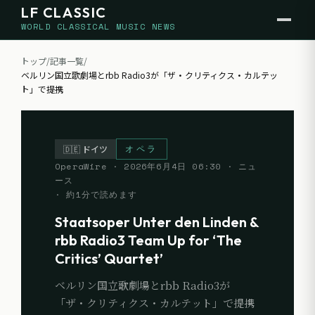
LF CLASSIC
WORLD CLASSICAL MUSIC NEWS
トップ
/
記事一覧
/
ベルリン国立歌劇場とrbb Radio3が「ザ・クリティクス・カルテッ
ト」で提携
オペラ
🇩🇪
ドイツ
OperaWire
·
2026年6月4日 06:30
· ニュ
ース
· 約
1
分で読めます
Staatsoper Unter den Linden &
rbb Radio3 Team Up for ‘The
Critics’ Quartet’
ベルリン国立歌劇場とrbb Radio3が
「ザ・クリティクス・カルテット」で提携