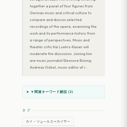
together a panel of four figures from
German music and critical culture to
compare and discuss selected
recordings of the opera, examining the
work and its performance history from
a range of perspectives. Music and
theater critic Kai Luehrs-Kaiser will
moderate the discussion. Joining him
are music journalist Eleonore Büning;
Andreas Göbel, music editor at r
…
▼
関連キーワード解説 (
2
)
タグ
カイ・リュールス＝カイザー