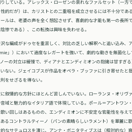
回りしている。アレックス・ローゼンの哀れなファルセット（一方
男性的だが）は、カリストとの二重唱を成立させるには不十分であ
ノールは、老婆の声を全く想起させず、喜劇的な才能も第一の長所
は陰惨である）、この転換は興味を失わせる。
沢な編成がドゥセを重苦しく、対比の乏しい解釈へと追い込み、アリア
glie mie」）において過度なレガートを強いて、劇的な動きを無菌
ュノーの対立は緩慢で、ディアナとエンディミオンの抱擁は甘すぎる
ていない。ジェイコブスが作品をオペラ・ブッファに引き寄せたと
批判をせざるを得ない。
度に叙情的な方針にほとんど苦しんでいない。ローランヌ・オリヴ
中音域と魅力的なイタリア語で体現している。ポール＝アントワン
な歌い回しはあるものの、エンディミオンに不安定な官能性を与え
であるコントラルティーノ（パンの素晴らしいラメント）を華麗に
激的なサテュロスを演じ、アンナ・ボニタティブスは（相対的な）