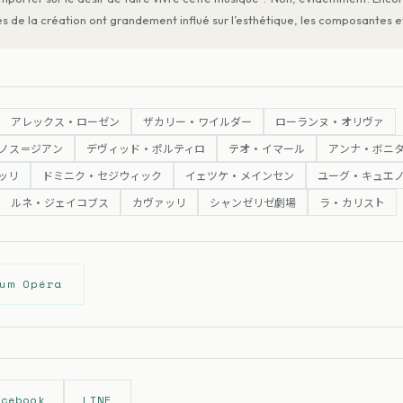
s de la création ont grandement influé sur l’esthétique, les composantes et 
アレックス・ローゼン
ザカリー・ワイルダー
ローランヌ・オリヴァ
ノス＝ジアン
デヴィッド・ポルティロ
テオ・イマール
アンナ・ボニ
ッリ
ドミニク・セジウィック
イェツケ・メインセン
ユーグ・キュエ
ルネ・ジェイコブス
カヴァッリ
シャンゼリゼ劇場
ラ・カリスト
um Opéra
acebook
LINE