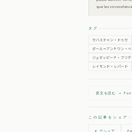
que les circonstance
タグ
セバスチャン・ドゥセ
ポール＝アントワン・ベ
ジュゼッピーナ・ブリデ
レイモンド・レパード
原文を読む →
For
この記事をシェア
X でシェア
F