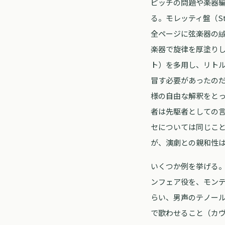
ピッチの問題や楽器
る。モレッティ盤（St
全ページに弦楽器の
楽器で旋律を厚塗り
ト）を多用し、リト
冒す必要があったのだろ
様の自由な解釈をと
者は先駆者としての
セについては同じこ
が、演劇との親和性
いくつか例を挙げる
ンフェア役を、モン
らい、男声のテノー
で歌わせること（カ