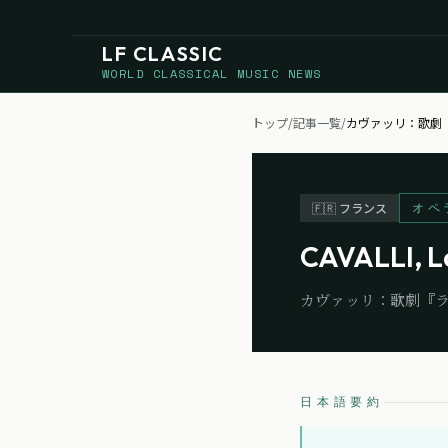
LF CLASSIC
WORLD CLASSICAL MUSIC NEWS
トップ
/
記事一覧
/
カヴァッリ：歌劇
オペ
🇫🇷
フランス
CAVALLI, L
カヴァッリ：歌劇『
日本語要約