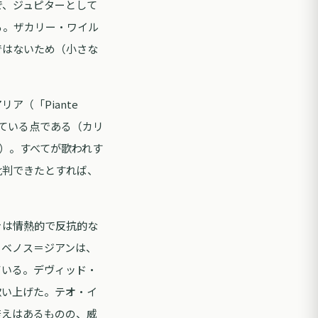
で、ジュピターとして
る。ザカリー・ワイル
ではないため（小さな
（「Piante
化している点である（カリ
）。すべてが歌われす
批判できたとすれば、
ァは情熱的で反抗的な
・ベノス＝ジアンは、
ている。デヴィッド・
歌い上げた。テオ・イ
衰えはあるものの、威