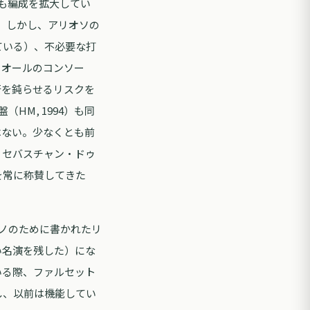
も編成を拡大してい
いる。しかし、アリオソの
ている）、不必要な打
ィオールのコンソー
行を鈍らせるリスクを
HM, 1994）も同
はない。少なくとも前
。セバスチャン・ドゥ
を常に称賛してきた
ノのために書かれたリ
い名演を残した）にな
いる際、ファルセット
し、以前は機能してい