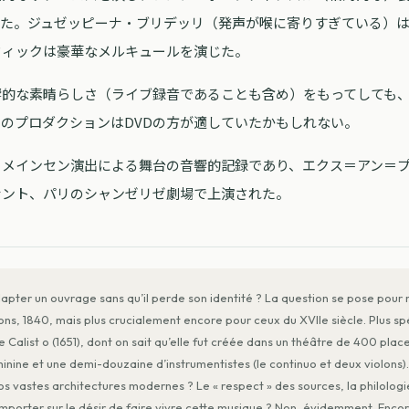
った。ジュゼッピーナ・ブリデッリ（発声が喉に寄りすぎている）
ウィックは豪華なメルキュールを演じた。
響的な素晴らしさ（ライブ録音であることも含め）をもってしても
のプロダクションはDVDの方が適していたかもしれない。
・メインセン演出による舞台の音響的記録であり、エクス＝アン＝
ナント、パリのシャンゼリゼ劇場で上演された。
apter un ouvrage sans qu’il perde son identité ? La question se pose pour
ns, 1840, mais plus crucialement encore pour ceux du XVIIe siècle. Plus s
e Calist o (1651), dont on sait qu’elle fut créée dans un théâtre de 400 plac
nine et une demi-douzaine d’instrumentistes (le continuo et deux violons).
nos vastes architectures modernes ? Le « respect » des sources, la philologi
’emporter sur le désir de faire vivre cette musique ? Non, évidemment. Enc