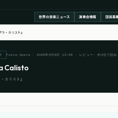
世界の音楽ニュース
演奏会情報
団員募
『ラ・カリスト』
ラ
Forum Opéra
·
2026年6月8日 13:06
· レビュー
· 約
4
分で読め
a Calisto
ラ・カリスト』