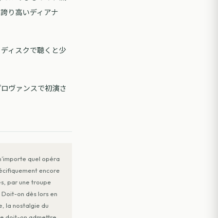
は誇り高いディアナ
、ディスクで聴くと少
プロヴァンスで初演さ
 n’importe quel opéra
pécifiquement encore
es, par une troupe
 Doit-on dès lors en
e, la nostalgie du
ore doit-on admettre