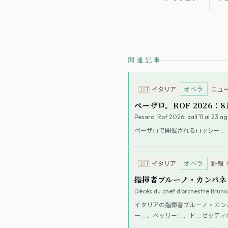
関連記事
オペラ
🇮🇹
イタリア
ニュ
ペーザロ。ROF 2026：
Pesaro. Rof 2026: dall’11 al 23 ag
ペーザロで開催されるロッシーニ・
オペラ
🇮🇹
イタリア
訃報
指揮者ブルーノ・カンパネ
Décès du chef d’orchestre Brun
イタリアの指揮者ブルーノ・カン
ーニ、ベッリーニ、ドニゼッティ
座やメトロポリタン歌劇場など世