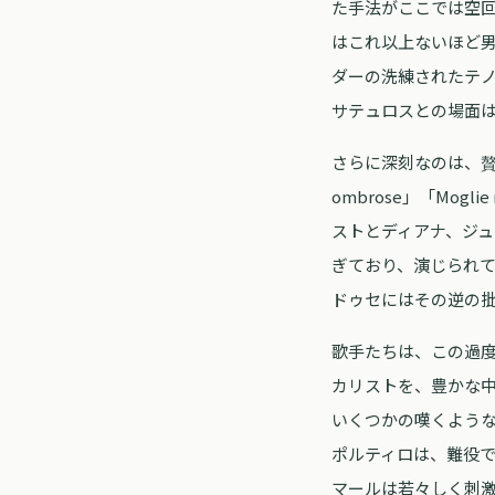
た手法がここでは空
はこれ以上ないほど
ダーの洗練されたテ
サテュロスとの場面
さらに深刻なのは、贅
ombrose」「Mo
ストとディアナ、ジ
ぎており、演じられ
ドゥセにはその逆の
歌手たちは、この過
カリストを、豊かな
いくつかの嘆くよう
ポルティロは、難役
マールは若々しく刺