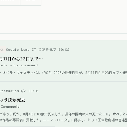
Google News IT 音楽祭
8/7 00:02
ース
8月11日から23日まで…
osto… - lapiazzarimini.it
オペラ・フェスティバル（ROF）2026の開催日程が、8月11日から23日までと
ResMusica
8/7 00:01
ッラ氏が死去
o Campanella
パネッラ氏が、8月4日に83歳で死去した。長年の闘病の末の死であった。オペラ
の作品の再評価に貢献した。ニーノ・ロータらに師事し、トリノ王立歌劇場の音楽
界各地の主要な歌劇場で指揮した。