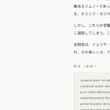
厳あるジュノーであ
を、ドミニク・セジ
しかし、これらの音
し退屈してしまう。こ
本録音は、イェツケ
れ、その後レンヌ、
原文（抜粋）
Jusqu’où peut-on ad
composé avant, diso
pour cette délicieus
majoritairement fémi
priver le public de 
passé doivent-ils l