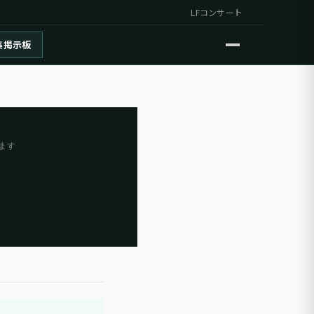
LFコンサート
集掲示板
ます