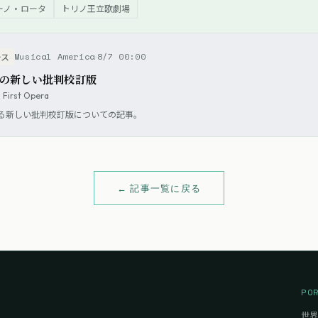
ーノ・ロータ
トリノ王立歌劇場
Musical America
8/7 00:00
ース
の新しい批判校訂版
s First Opera
る新しい批判校訂版についての記事。
← 記事一覧に戻る
PO
世界