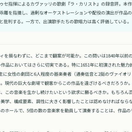
ゥセ指揮によるカヴァッリの歌劇『ラ・カリスト』の録音評。本作
乖離を指摘し、過剰なオーケストレーションや配役の演出が作品の
と批判する。一方で、出演歌手たちの歌唱力は高く評価している。
ィを損なわずに、どこまで翻案が可能か。この問いは1840年以前
の作品においてはさらに切実である。特に1651年に初演された魅
、主に女性の劇団と6人程度の器楽奏者（通奏低音と2挺のヴァイオ
る。現代の巨大な劇場で観客からこの作品を遠ざけるべきだろうか
は、この音楽を生かし続けたいという欲求に勝るべきか。もちろん
の美学、構成要素、調性に大きく影響したことは認めなければならな
外のホールで、5倍の数の音楽家を動員して演奏することは、作品の