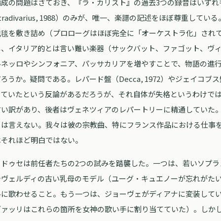
編成の問題はさておき、『ラ・カリスト』の過去3つの録音はいずれ
radivarius, 1988）のみが、唯一、楽譜の記述をほぼ尊重して
絨毯を敷き詰め（プロローグはほぼ完全に「オーケストラ化」され
し、イタリア的とは言い難い楽器（サックバット、ファゴット、ヴ
ルネッロやシンフォニア、パッサカリアを増やすことで、物語の進
うか。疑問である。レパード盤（Decca, 1972）やジェイコブス盤（
っていたという反論があるだろうが、それ自体が失格というわけで
言い訳があり、後者はヴェネツィアのレパートリーに精通していた
とは言えない。我々は彼の宗教曲、特にフランス作品における仕事
はそれほど明白ではない。
。ドゥセは前任者たちの2つの試みを踏襲した。一つは、若いソプラ
テヴェルディの古い乳母のモデル（ユーグ・キュエノーが忘れがた
ルに歌わせること。もう一つは、ジョーヴェがディアナに変装して
ヴァッリはこれらの箇所を女神の歌い手に割り当てていた）。しか