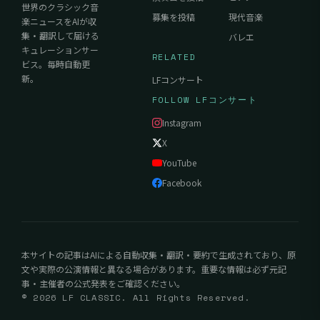
世界のクラシック音
募集を投稿
現代音楽
楽ニュースをAIが収
集・翻訳して届ける
バレエ
キュレーションサー
RELATED
ビス。毎時自動更
新。
LFコンサート
FOLLOW LFコンサート
Instagram
X
YouTube
Facebook
本サイトの記事はAIによる自動収集・翻訳・要約で生成されており、原
文や実際の公演情報と異なる場合があります。重要な情報は必ず元記
事・主催者の公式発表をご確認ください。
© 2026 LF CLASSIC. All Rights Reserved.