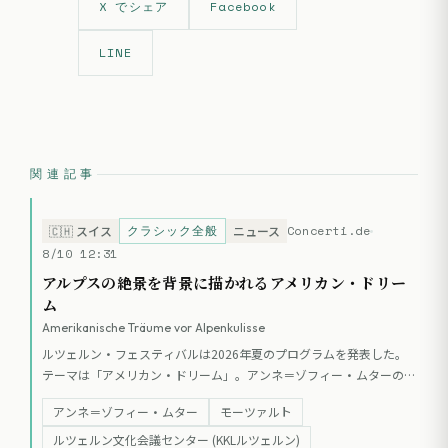
X でシェア
Facebook
LINE
関連記事
クラシック全般
Concerti.de
🇨🇭
スイス
ニュース
8/10 12:31
アルプスの絶景を背景に描かれるアメリカン・ドリー
ム
Amerikanische Träume vor Alpenkulisse
ルツェルン・フェスティバルは2026年夏のプログラムを発表した。
テーマは「アメリカン・ドリーム」。アンネ＝ゾフィー・ムターの舞
台50周年記念公演や、ヨルグ・ヴィドマンが芸術監督を務めるアカデ
アンネ＝ゾフィー・ムター
モーツァルト
ミー、マーク・アンドレのコンポーザー・イン・レジデンスなどが予
定されている。新インテンダントのセバスチャン・ノルトマンは、街
ルツェルン文化会議センター (KKLルツェルン)