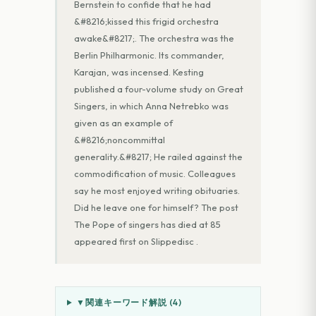
Bernstein to confide that he had
&#8216;kissed this frigid orchestra
awake&#8217;. The orchestra was the
Berlin Philharmonic. Its commander,
Karajan, was incensed. Kesting
published a four-volume study on Great
Singers, in which Anna Netrebko was
given as an example of
&#8216;noncommittal
generality.&#8217; He railed against the
commodification of music. Colleagues
say he most enjoyed writing obituaries.
Did he leave one for himself? The post
The Pope of singers has died at 85
appeared first on Slippedisc .
▼
関連キーワード解説 (
4
)