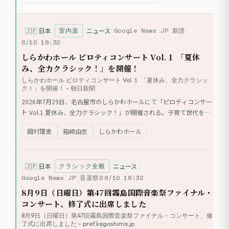
中でのポップアップコンサート「City Stage」も企画。マルタ・アル
ゲリッチやベルリン・フィルなど、世界的なアーティストや楽団が多
数出演する。
室内楽
Google News JP 新譜
🇯🇵
日本
ニュース
8/10 18:32
しらかわホール ピロティコンサート Vol.１ 「夏休
み、全力クラシック！」を開催！
しらかわホール ピロティコンサート Vol.１ 「夏休み、全力クラシッ
ク！」を開催！ - 朝日新聞
2026年7月29日、名古屋市のしらかわホールにて「ピロティコンサー
ト Vol.1 夏休み、全力クラシック！」が開催される。子育て世代を対
象に、エントランスとピロティを開放して行われる無料のコンサー
岡村理恵
箱崎由衣
しらかわホール
ト。出演は「全力トリオ」（岡村理恵、箱崎由衣、柿野明音）とゲス
トの鈴木豊大（パーカッション）。当日はキッチンカーの出店も予定
されている。
クラシック全般
🇯🇵
日本
ニュース
Google News JP 音楽祭2
8/10 18:32
8月9日（日曜日）第47回霧島国際音楽祭ファイナル・
コンサート、修了式に出席しました
8月9日（日曜日）第47回霧島国際音楽祭ファイナル・コンサート、修
了式に出席しました - pref.kagoshima.jp