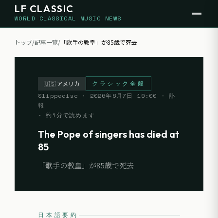
LF CLASSIC
WORLD CLASSICAL MUSIC NEWS
トップ
/
記事一覧
/
「歌手の教皇」が85歳で死去
クラシック全般
🇺🇸
アメリカ
Slippedisc
·
2026年6月7日 19:00
· 訃
報
· 約
1
分で読めます
The Pope of singers has died at
85
「歌手の教皇」が85歳で死去
日本語要約