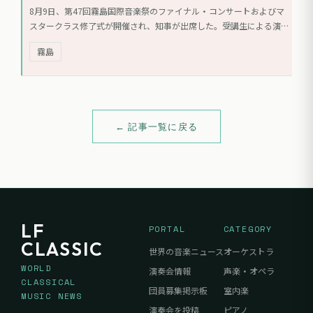
8月9日、第47回霧島国際音楽祭のファイナル・コンサートおよびマ
スタークラス修了式が開催され、知事が出席した。受講生による演奏
が行われ、音楽祭の成果が披露された。また、今回が古楽音楽祭とし
霧島
ての最後の開催となることが言及された。
← 記事一覧に戻る
LF
PORTAL
CATEGORY
CLASSIC
世界の音楽ニュース
オーケストラ
WORLD
演奏会情報
声楽・オペラ
CLASSICAL
団員募集掲示板
室内楽
MUSIC NEWS
演奏会を投稿
ピアノ