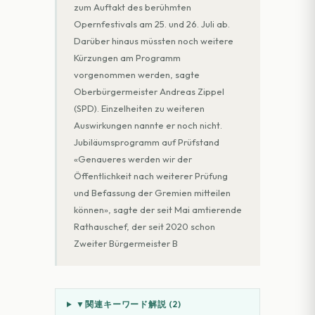
zum Auftakt des berühmten
Opernfestivals am 25. und 26. Juli ab.
Darüber hinaus müssten noch weitere
Kürzungen am Programm
vorgenommen werden, sagte
Oberbürgermeister Andreas Zippel
(SPD). Einzelheiten zu weiteren
Auswirkungen nannte er noch nicht.
Jubiläumsprogramm auf Prüfstand
«Genaueres werden wir der
Öffentlichkeit nach weiterer Prüfung
und Befassung der Gremien mitteilen
können», sagte der seit Mai amtierende
Rathauschef, der seit 2020 schon
Zweiter Bürgermeister B
▼
関連キーワード解説 (
2
)