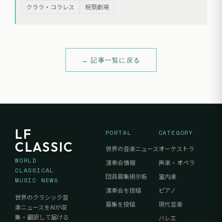
の『リエンツィ』、および『ニーベ
クララ・コラレス
祝祭劇場
ルングの指環』全曲などが含まれ、
今月末まで視聴可能。
← 記事一覧に戻る
LF
PORTAL
CATEGORY
CLASSIC
世界の音楽ニュース
オーケストラ
WORLD
演奏会情報
声楽・オペラ
CLASSICAL
団員募集掲示板
室内楽
MUSIC NEWS
演奏会を投稿
ピアノ
世界のクラシック音
募集を投稿
現代音楽
楽ニュースをAIが収
集・翻訳して届ける
バレエ