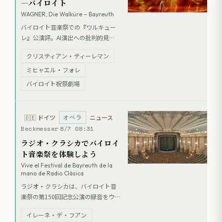
―バイロイト
WAGNER, Die Walküre – Bayreuth
バイロイト音楽祭での『ワルキュー
レ』公演評。AI演出への批判的見解
が示される一方、クリスティアン・
クリスティアン・ティーレマン
ティーレマン指揮のオーケストラ
と、ヴォータン役のミヒャエル・フ
ミヒャエル・フォレ
ォレ、ブリュンヒルデ役のカミラ・
バイロイト祝祭劇場
ニルンドらの歌唱が高く評価され
た。演出面では、終盤の投影映像に
一定の評価がなされたものの、全体
オペラ
🇩🇪
ドイツ
ニュース
的な演出方針には前夜の『ラインの
Beckmesser
8/7 08:31
黄金』同様の課題が指摘されてい
ラジオ・クラシカでバイロイ
る。
ト音楽祭を体験しよう
Vive el Festival de Bayreuth de la
mano de Radio Clásica
ラジオ・クラシカは、バイロイト音
楽祭の第150回記念公演の録音をウ
ェブサイトで公開している。ベート
イレーネ・デ・フアン
ーヴェンの交響曲第9番、ワーグナー