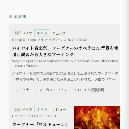
関連記事
オペラ
🇩🇪
ドイツ
ニュース
Google News EN オペラハウス
8/7 06:02
バイロイト音楽祭、ワーグナーのオペラにAI背景を使
用し観客から大きなブーイング
Wagner opera’s AI backdrop meets loud boos at Bayreuth Festival
- classicfm.com
バイロイト音楽祭の150周年記念公演として上演されたワーグナーの
『神々の黄昏』で、AIを用いた背景演出が行われた。過去の『ニーベ
ルングの指環』の映像や歴史的画像が投影されたが、観客からは強い
ワーグナー
マーカス・ロブス
バイロイト祝祭劇場
反発があり、終演後にキュレーターのマーカス・ロブスが登場した際
にはブーイングと口笛が起こった。音楽家や歌手への評価とは対照的
に、演出は「終わりのないスライドショー」などと酷評されている。
オペラ
🇩🇪
ドイツ
レビュー
Forum Opéra
8/7 13:01
ワーグナー『ワルキューレ』