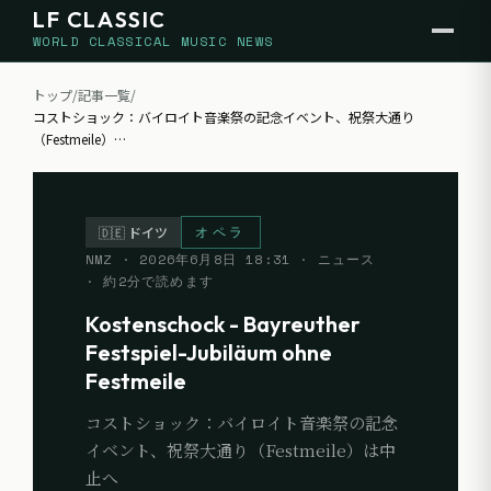
LF CLASSIC
WORLD CLASSICAL MUSIC NEWS
トップ
/
記事一覧
/
コストショック：バイロイト音楽祭の記念イベント、祝祭大通り
（Festmeile）
…
オペラ
🇩🇪
ドイツ
NMZ
·
2026年6月8日 18:31
· ニュース
· 約
2
分で読めます
Kostenschock - Bayreuther
Festspiel-Jubiläum ohne
Festmeile
コストショック：バイロイト音楽祭の記念
イベント、祝祭大通り（Festmeile）は中
止へ