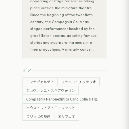
appearing onstage for scenes taking
place outside the miniature theatre.
Since the beginning of the twentieth
century, the Compagnia Colla has
staged performances inspired by the
great Italian operas, adapting famous
stories and incorporating music into
their productions. A similarly concei
…
タグ
モンテヴェルディ
フランコ・チッテリオ
ジョヴァンニ・スキアヴォリン
Compagnia Marionettistica Carlo Colla & Figli
ハウス・フュア・モーツァルト
ウリッセの帰還
オルフェオ