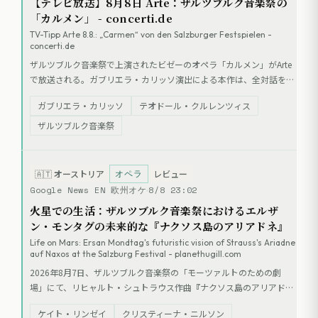
【テレビ放送】8月8日 Arte：ザルツブルク音楽祭の
「カルメン」 - concerti.de
TV-Tipp Arte 8.8.: „Carmen“ von den Salzburger Festspielen -
concerti.de
ザルツブルク音楽祭で上演されたビゼーのオペラ「カルメン」がArte
で放送される。ガブリエラ・カリッソ演出による本作は、全対話を削
除しダンスを取り入れた実験的な舞台。テオドール・クルレンツィス
ガブリエラ・カリッソ
テオドール・クルレンツィス
指揮、ユートピア合唱団＆管弦楽団が演奏を担当し、アスミック・グ
リゴリアンがタイトルロールを、ジョナサン・テテルマンがホセ役を
ザルツブルク音楽祭
務める。
オペラ
🇦🇹
オーストリア
レビュー
Google News EN 欧州オケ
8/8 23:02
火星での生活：ザルツブルク音楽祭におけるエルザ
ン・モンタグの未来的な『ナクソス島のアリアドネ』
Life on Mars: Ersan Mondtag's futuristic vision of Strauss's Ariadne
auf Naxos at the Salzburg Festival - planethugill.com
2026年8月7日、ザルツブルク音楽祭の「モーツァルトのための劇
場」にて、リヒャルト・シュトラウス作曲『ナクソス島のアリアド
ネ』が上演された。エルザン・モンタグが演出・美術を手掛け、マン
ケイト・リンゼイ
クリスティーナ・ニルソン
フレート・ホーネックがウィーン・フィルハーモニー管弦楽団を指揮