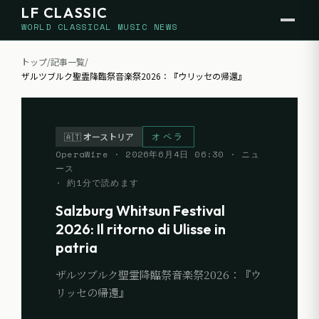
LF CLASSIC
WORLD CLASSICAL MUSIC NEWS
トップ
/
記事一覧
/
ザルツブルク聖霊降臨祭音楽祭2026：『ウリッセの帰還』
オペラ
🇦🇹
オーストリア
OperaWire
·
2026年6月4日 06:30
· ニュ
ース
· 約
1
分で読めます
Salzburg Whitsun Festival
2026: Il ritorno di Ulisse in
patria
ザルツブルク聖霊降臨祭音楽祭2026：『ウ
リッセの帰還』