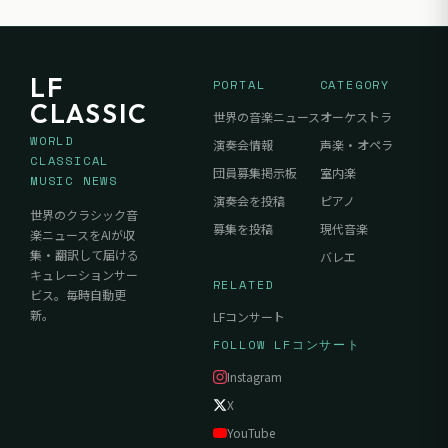
LF
PORTAL
CATEGORY
CLASSIC
世界の音楽ニュース
オーケストラ
WORLD
演奏会情報
声楽・オペラ
CLASSICAL
団員募集掲示板
室内楽
MUSIC NEWS
演奏会を投稿
ピアノ
世界のクラシック音
募集を投稿
現代音楽
楽ニュースをAIが収
集・翻訳して届ける
バレエ
キュレーションサー
RELATED
ビス。毎時自動更
新。
LFコンサート
FOLLOW LFコンサート
Instagram
X
YouTube