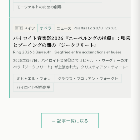
した。火星の植民地を舞台とした未来的な演出は、演劇としては混乱
モーツァルトのための劇場
を招いたが、音楽面ではケイト・リンゼイやツィイー・ダイらによる
優れた演奏が評価された。
オペラ
ResMusica
8/8 23:01
🇩🇪
ドイツ
ニュース
バイロイト音楽祭2026『ニーベルングの指環』：喝采
とブーイングの間の『ジークフリート』
Ring 2026 à Bayreuth : Siegfried entre acclamations et huées
2026年8月7日、バイロイト音楽祭にてリヒャルト・ワーグナーのオ
ペラ『ジークフリート』が上演された。クリスティアン・ティーレマ
ン指揮、バイロイト祝祭管弦楽団・合唱団による演奏で、ミヒャエ
ミヒャエル・フォレ
クラウス・フロリアン・フォークト
ル・フォレ、クラウス・フロリアン・フォークトらが出演。演出はマ
ルクス・ロブスとニルス・コルテが担当した。
バイロイト祝祭劇場
← 記事一覧に戻る