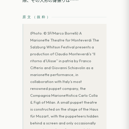
際、その人形の身振りは……
原文（抜粋）
(Photo: © SF/Marco Borrelli) A
Marionette Theatre for Monteverdi The
Salzburg Whitsun Festival presents a
production of Claudio Monteverdi’s “Il
ritorno d’Ulisse” in patria by Franco
Citterio and Giovanni Schiavolin as a
marionette performance, in
collaboration with Italy’s most
renowned puppet company, the
Compagnia Marionettistica Carlo Colla
& Figli of Milan. A small puppet theatre
is constructed on the stage of the Haus
für Mozart, with the puppeteers hidden
behind a screen and only occasionally