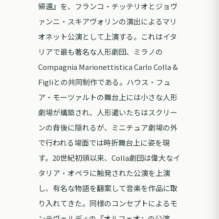
帰還』を、フランコ・チッテリオとジョヴ
ァンニ・スキアヴォリンの演出によるマリ
オネット公演として上演する。これはイタ
リアで最も著名な人形劇団、ミラノの
Compagnia Marionettistica Carlo Colla &
Figliとの共同制作である。ハウス・フュ
ア・モーツァルトの舞台上には小さな人形
劇場が構築され、人形遣いたちはスクリー
ンの背後に隠れるが、ミニチュア劇場の外
で行われる場面では時折舞台上に姿を現
す。20世紀初頭以来、Colla劇団は偉大なイ
タリア・オペラに触発された公演を上演
し、有名な物語を翻案して音楽を作品に取
り入れてきた。同様のコンセプトによるモ
ンテヴェルディの『オルフェオ』の公演