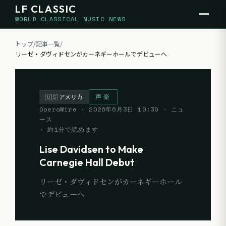
LF CLASSIC
WORLD CLASSICAL MUSIC NEWS
トップ
/
記事一覧
/
リーゼ・ダヴィドセンがカーネギーホールでデビューへ
声楽
🇺🇸
アメリカ
OperaWire
·
2026年6月3日 10:30
· ニュ
ース
· 約
1
分で読めます
Lise Davidsen to Make
Carnegie Hall Debut
リーゼ・ダヴィドセンがカーネギーホール
でデビューへ