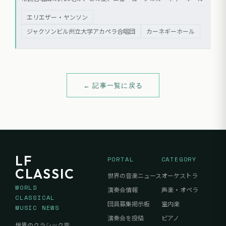
公演を行った。MidAmerica Productionsのコンサートシリーズの一環
エリエザー・ヤンソン
として、ジャクソンビル州立大学のエリエザー・ヤンソン教授の指揮
のもと、ニュー・イングランド交響楽団と共演した。
ジャクソンビル州立大学アカペラ合唱団
カーネギーホール
← 記事一覧に戻る
LF
PORTAL
CATEGORY
CLASSIC
世界の音楽ニュース
オーケストラ
WORLD
演奏会情報
声楽・オペラ
CLASSICAL
団員募集掲示板
室内楽
MUSIC NEWS
演奏会を投稿
ピアノ
世界のクラシック音