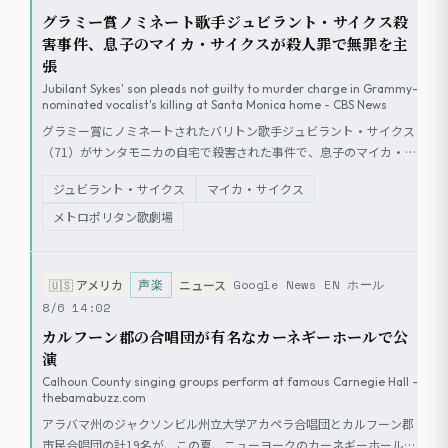
グラミー賞ノミネート歌手ジュビラント・サイクス殺
害事件、息子のマイカ・サイクスが殺人罪で無罪を主
張
Jubilant Sykes' son pleads not guilty to murder charge in Grammy-
nominated vocalist's killing at Santa Monica home - CBS News
グラミー賞にノミネートされたバリトン歌手ジュビラント・サイクス
（71）がサンタモニカの自宅で殺害された事件で、息子のマイカ・サ
イクス（31）が殺人罪で起訴され、無罪を主張した。検察は凶器の使
ジュビラント・サイクス
マイカ・サイクス
用と高齢者への傷害を指摘している。被告は保釈なしで勾留されてお
り、次回の出廷は9月2日に予定されている。
メトロポリタン歌劇場
声楽
Google News EN ホール
🇺🇸
アメリカ
ニュース
8/6 14:02
カルフーン郡の合唱団が有名なカーネギーホールで公
演
Calhoun County singing groups perform at famous Carnegie Hall -
thebamabuzz.com
アラバマ州のジャクソンビル州立大学アカペラ合唱団とカルフーン郡
市民合唱団の計19名が、この夏、ニューヨークのカーネギーホールで