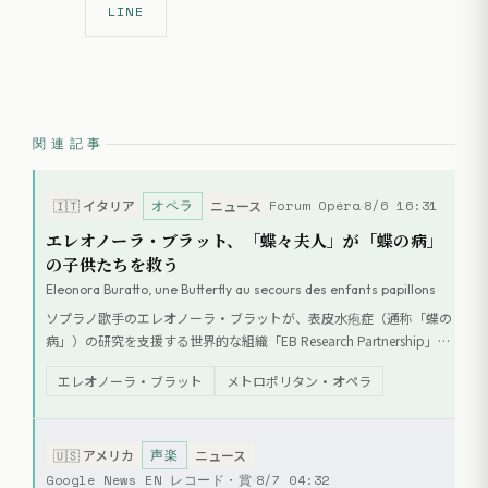
LINE
関連記事
オペラ
Forum Opéra
8/6 16:31
🇮🇹
イタリア
ニュース
エレオノーラ・ブラット、「蝶々夫人」が「蝶の病」
の子供たちを救う
Eleonora Buratto, une Butterfly au secours des enfants papillons
ソプラノ歌手のエレオノーラ・ブラットが、表皮水疱症（通称「蝶の
病」）の研究を支援する世界的な組織「EB Research Partnership」の
アンバサダーに就任した。彼女は2022年にメトロポリタン・オペラ
エレオノーラ・ブラット
メトロポリタン・オペラ
で『蝶々夫人』のタイトルロールを演じており、以前からイタリアで
チャリティ・ガラを開催するなど、同疾患の支援活動を行っている。
声楽
🇺🇸
アメリカ
ニュース
Google News EN レコード・賞
8/7 04:32