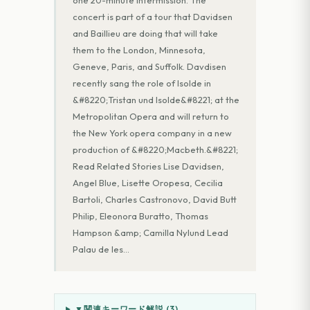
one 20-minute intermission. The
concert is part of a tour that Davidsen
and Baillieu are doing that will take
them to the London, Minnesota,
Geneve, Paris, and Suffolk. Davdisen
recently sang the role of Isolde in
&#8220;Tristan und Isolde&#8221; at the
Metropolitan Opera and will return to
the New York opera company in a new
production of &#8220;Macbeth.&#8221;
Read Related Stories Lise Davidsen,
Angel Blue, Lisette Oropesa, Cecilia
Bartoli, Charles Castronovo, David Butt
Philip, Eleonora Buratto, Thomas
Hampson &amp; Camilla Nylund Lead
Palau de les
…
▼
関連キーワード解説 (
3
)