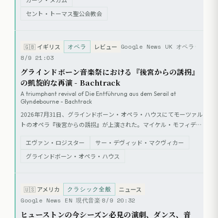
善をテーマとしており、ロリ・リン
セント・トーマス聖公会教会
ドの演出・美術により、悲劇と喜劇
の共通性が強調された。会場はマク
リーンにあるセント・トーマス聖公
オペラ
Google News UK オペラ
🇬🇧
イギリス
レビュー
会教会。
8/9 21:03
グラインドボーン音楽祭における『後宮からの誘拐』
の凱旋的な再演 - Bachtrack
A triumphant revival of Die Entführung aus dem Serail at
Glyndebourne - Bachtrack
2026年7月31日、グラインドボーン・オペラ・ハウスにてモーツァル
トのオペラ『後宮からの誘拐』が上演された。マイケル・モフィディ
アンの喜劇と悪役を自在に操る演技が称賛されている。
エヴァン・ロジスター
サー・デヴィッド・マクヴィカー
グラインドボーン・オペラ・ハウス
クラシック全般
🇺🇸
アメリカ
ニュース
Google News EN 現代音楽
8/9 20:32
ヒューストンの今シーズン必見の演劇、ダンス、音