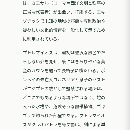
は、カエサル（ローマ＝西洋文明と秩序の
正当な代表者）が出会い、征服する、エキ
ゾチックで未知の地域の邪悪な専制政治や
疑わしい文化的慣習を一般化して示すため
に利用されている。
プトレマイオスは、最初は贅沢な風呂でだ
らしない姿を見せ、後にはきらびやかな黄
金のガウンを纏って長椅子に横たわる。ポ
ンペイの未亡人コルネリアと息子のセスト
がエジプトの敵として監禁される場所は、
どこにでもあるような場所ではなく、蛇の
入った水槽や、危険そうな熱帯植物、ゴキ
ブリで飾られた部屋である。プトレマイオ
スがクレオパトラを脅す罰は、剣による単