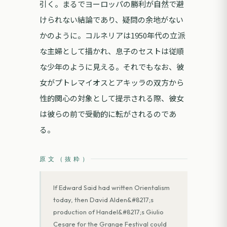
引く。まるでヨーロッパの勝利が自然で避
けられない結論であり、疑問の余地がない
かのように。コルネリアは1950年代の立派
な主婦として描かれ、息子のセストは従順
な少年のように見える。それでもなお、彼
女がプトレマイオスとアキッラの双方から
性的関心の対象として提示される際、彼女
は彼らの前で受動的に転がされるのであ
る。
原文（抜粋）
If Edward Said had written Orientalism
today, then David Alden&#8217;s
production of Handel&#8217;s Giulio
Cesare for the Grange Festival could