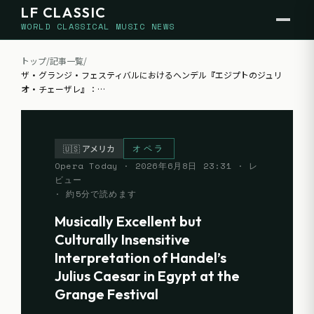
LF CLASSIC
WORLD CLASSICAL MUSIC NEWS
トップ
/
記事一覧
/
ザ・グランジ・フェスティバルにおけるヘンデル『エジプトのジュリ
オ・チェーザレ』：
…
オペラ
🇺🇸
アメリカ
Opera Today
·
2026年6月8日 23:31
· レ
ビュー
· 約
5
分で読めます
Musically Excellent but
Culturally Insensitive
Interpretation of Handel’s
Julius Caesar in Egypt at the
Grange Festival