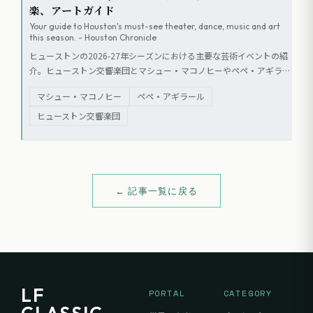
楽、アートガイド
Your guide to Houston's must-see theater, dance, music and art
this season. - Houston Chronicle
ヒューストンの2026-27年シーズンにおける主要な芸術イベントの紹
介。ヒューストン交響楽団とマシュー・マコノヒーやペペ・アギラー
ルの共演、ヒューストン・グランド・オペラの『ファウスト』、美術
マシュー・マコノヒー
ペペ・アギラール
館でのピカソ、クレー、マティス展など、視覚芸術、クラシック音
楽、オペラ、ダンス、文学の幅広いプログラムが予定されている。
ヒューストン交響楽団
← 記事一覧に戻る
LF
PORTAL
CATEGORY