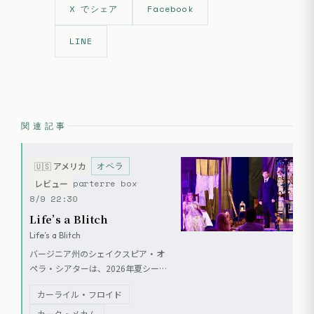
X でシェア
Facebook
LINE
関連記事
オペラ
🇺🇸
アメリカ
parterre box
レビュー
8/9 22:30
Life’s a Blitch
Life’s a Blitch
バージニア州のシェイクスピア・オ
ペラ・シアターは、2026年夏シーズ
ンにカーライル・フロイドの『スザ
カーライル・フロイド
ンナ』とカーク・メカムの『タルチ
ュフ』を上演した。両作は宗教的偽
カーク・メカム