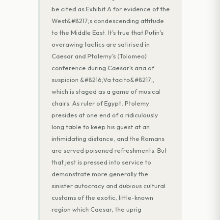
be cited as Exhibit A for evidence of the
West&#8217;s condescending attitude
to the Middle East. It’s true that Putin’s
overawing tactics are satirised in
Caesar and Ptolemy’s (Tolomeo)
conference during Caesar’s aria of
suspicion &#8216;Va tacito&#8217;,
which is staged as a game of musical
chairs. As ruler of Egypt, Ptolemy
presides at one end of a ridiculously
long table to keep his guest at an
intimidating distance, and the Romans
are served poisoned refreshments. But
that jest is pressed into service to
demonstrate more generally the
sinister autocracy and dubious cultural
customs of the exotic, little-known
region which Caesar, the uprig