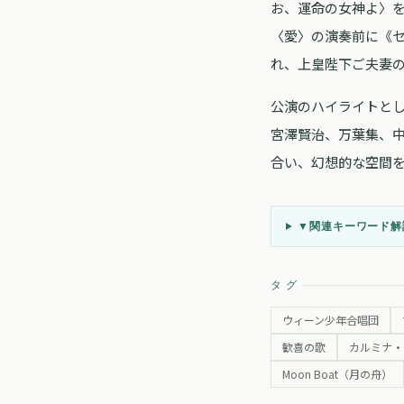
お、運命の女神よ〉
〈愛〉の演奏前に《
れ、上皇陛下ご夫妻
公演のハイライトとし
宮澤賢治、万葉集、
合い、幻想的な空間
▼
関連キーワード解説
タグ
ウィーン少年合唱団
歓喜の歌
カルミナ・
Moon Boat（月の舟）