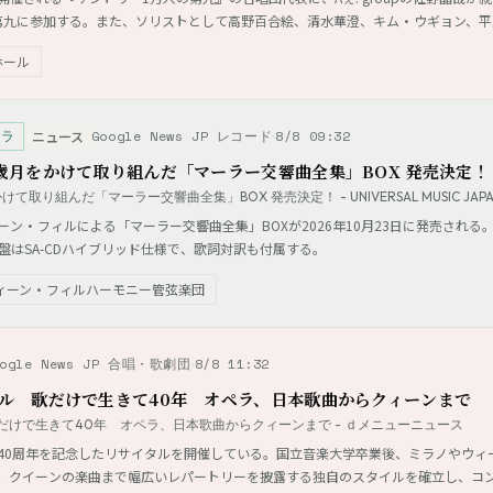
第九に参加する。また、ソリストとして高野百合絵、清水華澄、キム・ウギョン、
募集も行われている。
ホール
トラ
Google News JP レコード
8/8 09:32
ニュース
歳月をかけて取り組んだ「マーラー交響曲全集」BOX 発売決定！
り組んだ「マーラー交響曲全集」BOX 発売決定！ - UNIVERSAL MUSIC JAPA
・フィルによる「マーラー交響曲全集」BOXが2026年10月23日に発売される。2
盤はSA-CDハイブリッド仕様で、歌詞対訳も付属する。
ィーン・フィルハーモニー管弦楽団
oogle News JP 合唱・歌劇団
8/8 11:32
ル 歌だけで生きて40年 オペラ、日本歌曲からクィーンまで
けで生きて40年 オペラ、日本歌曲からクィーンまで - ｄメニューニュース
40周年を記念したリサイタルを開催している。国立音楽大学卒業後、ミラノやウィー
、クイーンの楽曲まで幅広いレパートリーを披露する独自のスタイルを確立し、コ