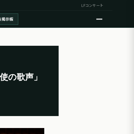
LFコンサート
集掲示板
使の歌声」