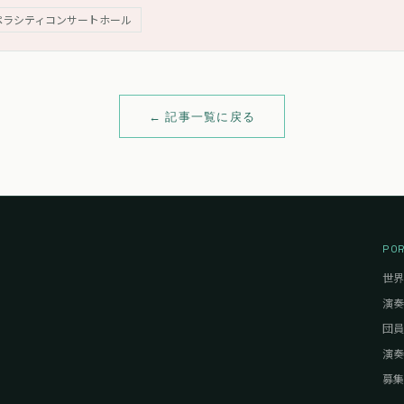
0月の東京オペラシティコンサートホールをはじめ、各地で公演を行う。
ペラシティコンサートホール
← 記事一覧に戻る
PO
世界
演奏
団員
演奏
募集