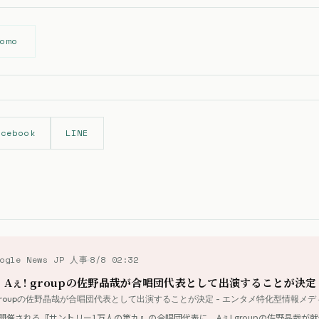
omo
acebook
LINE
oogle News JP 人事
8/8 02:32
Aぇ! groupの佐野晶哉が合唱団代表として出演することが決定
groupの佐野晶哉が合唱団代表として出演することが決定 - エンタメ特化型情報メデ
ルで開催される『サントリー1万人の第九』の合唱団代表に、Aぇ! groupの佐野晶哉