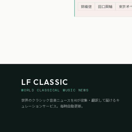
としての生き方を貫いている。1
錦織健
田口興輔
東京オ
LF CLASSIC
WORLD CLASSICAL MUSIC NEWS
世界のクラシック音楽ニュースをAIが収集・翻訳して届けるキ
ュレーションサービス。毎時自動更新。