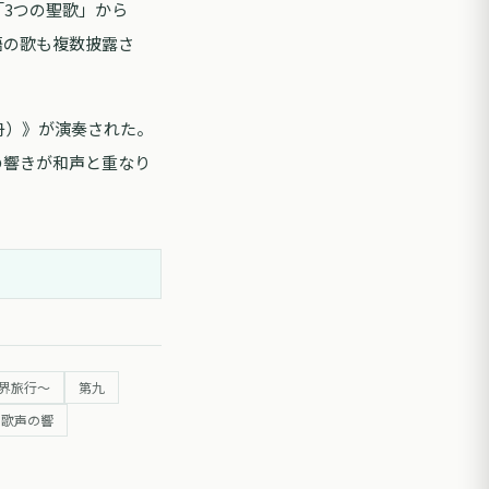
3つの聖歌」から
語の歌も複数披露さ
の舟）》が演奏された。
の響きが和声と重なり
る世界旅行～
第九
歌声の響