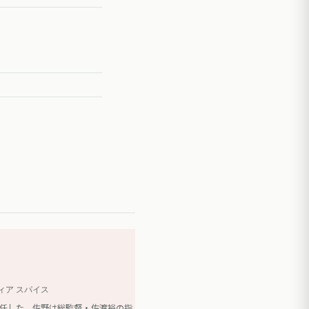
ィア スパイス
が就任した。佐野は総監督・佐渡裕の指