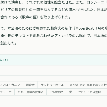
を続けて演奏し、それぞれの個性を際立たせた。また、ロッシーニ「
セビリアの理髪師》の一節を挿入するなどの演出も行われた。日本
の合作である《歌声の響》も取り上げられた。
て、本公演のために委嘱された藤倉大の新作《Moon Boat（月
中原中也のテキストを組み合わせたア・カペラの合唱曲で、日本語
を創出した。
 (
6
)
マノロ・カニン
藤倉大
サントリーホール
World Hits～音楽でめぐ
ブラーナ
おお、運命の女神よ
3つの聖歌
愛
セビリアの理髪師