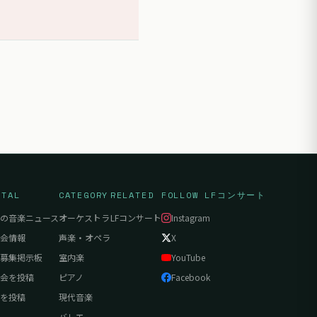
RTAL
CATEGORY
RELATED
FOLLOW LFコンサート
の音楽ニュース
オーケストラ
LFコンサート
Instagram
会情報
声楽・オペラ
X
募集掲示板
室内楽
YouTube
会を投稿
ピアノ
Facebook
を投稿
現代音楽