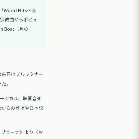
rld Hits～音
宗教曲からポピュ
Boat（月の
の来日はブルックナー
いた。
ュージカル、映画音楽
ながらの登場や日本語
・ブラーナ》より〈お