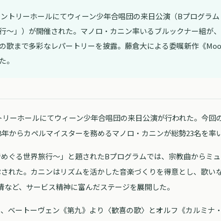
、サントリーホールにてウィーン少年合唱団の来日公演（Bプログラム「Wo
行～」）が開催された。マノロ・カニン率いるブルックナー組が、
の歌まで多彩なレパートリーを披露。藤倉大による委嘱新作《Moon 
た。
サントリーホールにてウィーン少年合唱団の来日公演が行われた。今回
08年からカペルマイスターを務めるマノロ・カニンが総勢23名を率
s～音楽でめぐる世界旅行～」と題されたBプログラムでは、宗教曲からミ
露された。カニンはリズムを活かした音楽づくりを得意とし、歌い
情など、サービス精神に富んだステージを展開した。
は、ベートーヴェン《第九》より〈歓喜の歌〉とオルフ《カルミナ