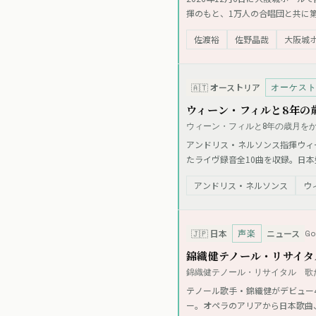
揮のもと、1万人の合唱団と共に
中から参加可能な「歌声動画」の
佐渡裕
佐野晶哉
大阪城
オーケス
🇦🇹
オーストリア
ウィーン・フィルと8年の
ウィーン・フィルと8年の歳月をかけて取
アンドリス・ネルソンス指揮ウィーン
たライヴ録音全10曲を収録。日本
アンドリス・ネルソンス
ウ
声楽
G
🇯🇵
日本
ニュース
錦織健テノール・リサイタ
錦織健テノール・リサイタル 歌だ
テノール歌手・錦織健がデビュー
ー。オペラのアリアから日本歌曲