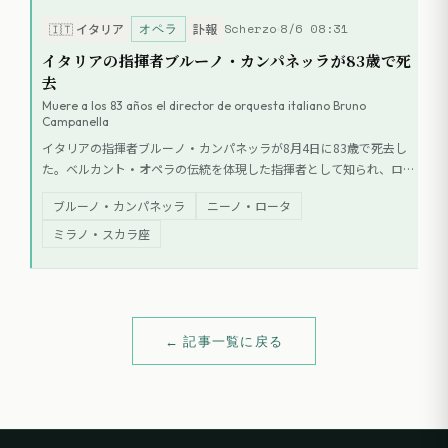
ズ・アット・リンカーン・センター
管弦楽団によるウィントン・マルサ
オペラ
Scherzo
8/6 08:31
🇮🇹
イタリア
訃報
リスの交響曲『All Rise』で開幕し、
イタリアの指揮者ブルーノ・カンパネッラが83歳で死
ミッシー・マッツォーリの新作オペ
去
ラ世界初演や、ベルリン・フィル、
Muere a los 83 años el director de orquesta italiano Bruno
ロサンゼルス・フィルらのレジデン
Campanella
ス公演、アルフレッド・ブレンデル
追悼コンサートなどが予定されてい
イタリアの指揮者ブルーノ・カンパネッラが8月4日に83歳で死去し
る。
た。ベルカント・オペラの伝統を体現した指揮者として知られ、ロッ
シーニ・オペラ・フェスティバルでの活躍や、アルフレード・クラウ
ブルーノ・カンパネッラ
ニーノ・ロータ
ス、フアン・ディエゴ・フローレスらとの共演で多くの録音を残し
た。
ミラノ・スカラ座
← 記事一覧に戻る