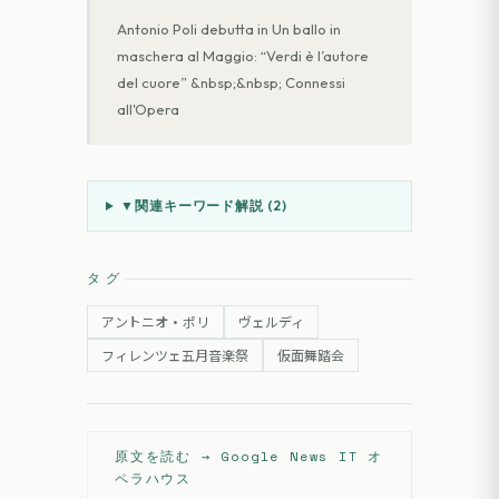
Antonio Poli debutta in Un ballo in
maschera al Maggio: “Verdi è l’autore
del cuore” &nbsp;&nbsp; Connessi
all'Opera
▼
関連キーワード解説 (
2
)
タグ
アントニオ・ポリ
ヴェルディ
フィレンツェ五月音楽祭
仮面舞踏会
原文を読む →
Google News IT オ
ペラハウス