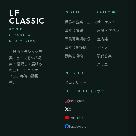
LF
PORTAL
CATEGORY
CLASSIC
世界の音楽ニュース
オーケストラ
WORLD
演奏会情報
声楽・オペラ
CLASSICAL
団員募集掲示板
室内楽
MUSIC NEWS
演奏会を投稿
ピアノ
世界のクラシック音
募集を投稿
現代音楽
楽ニュースをAIが収
集・翻訳して届ける
バレエ
キュレーションサー
RELATED
ビス。毎時自動更
新。
LFコンサート
FOLLOW LFコンサート
Instagram
X
YouTube
Facebook