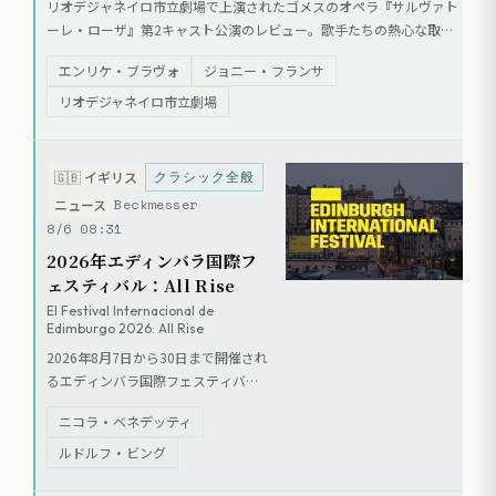
リオデジャネイロ市立劇場で上演されたゴメスのオペラ『サルヴァト
ーレ・ローザ』第2キャスト公演のレビュー。歌手たちの熱心な取り
組みを評価しつつ、声楽的な課題やキャスト間の実力差に言及。オー
エンリケ・ブラヴォ
ジョニー・フランサ
ケストラの豊かな響きで作品の魅力を再確認し、ゴメスの音楽的遺産
への理解が深まる意義深い上演であったと総括している。
リオデジャネイロ市立劇場
クラシック全般
🇬🇧
イギリス
Beckmesser
ニュース
8/6 08:31
2026年エディンバラ国際フ
ェスティバル：All Rise
El Festival Internacional de
Edimburgo 2026: All Rise
2026年8月7日から30日まで開催され
るエディンバラ国際フェスティバル
は、「All Rise」をテーマに掲げ、米
ニコラ・ベネデッティ
国独立250周年を記念して米国アー
ティストを多数招聘する。ニコラ・
ルドルフ・ビング
ベネデッティ芸術監督のもと、ジャ