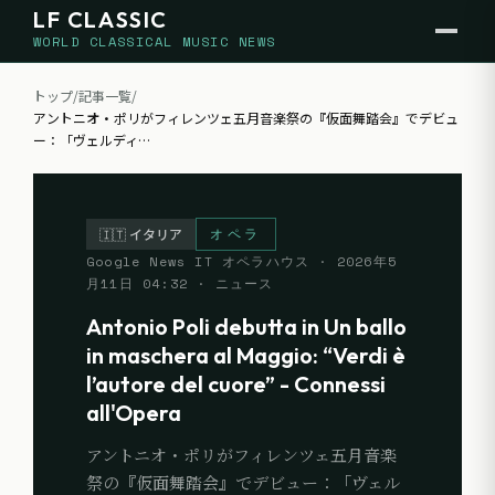
LF CLASSIC
WORLD CLASSICAL MUSIC NEWS
トップ
/
記事一覧
/
アントニオ・ポリがフィレンツェ五月音楽祭の『仮面舞踏会』でデビュ
ー：「ヴェルディ
…
オペラ
🇮🇹
イタリア
Google News IT オペラハウス
·
2026年5
月11日 04:32
· ニュース
Antonio Poli debutta in Un ballo
in maschera al Maggio: “Verdi è
l’autore del cuore” - Connessi
all'Opera
アントニオ・ポリがフィレンツェ五月音楽
祭の『仮面舞踏会』でデビュー：「ヴェル