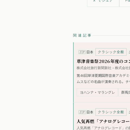
X でシェア
F
関連記事
クラシック全般
🇯🇵
日本
草津音楽祭2026年度の
株式会社旅行新聞新社 - 株式会
第46回草津夏期国際音楽アカデミ
ムスなどの名曲が演奏される。チ
ヨハンナ・マラングレ
群馬
クラシック全般
🇯🇵
日本
人気再燃「アナログレコー
人気再燃「アナログレコード」の販売イ