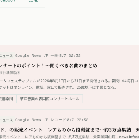
acebook
LINE
Google News JP 一般
8/7 22:32
ニュース
コンサートのポイント！～聞くべき名曲のまとめ
社旅行新聞新社
ー＆フェスティヴァルが2026年8月17日から31日まで開催される。期間中は毎日
ケットはオンライン、電話、窓口で販売され、25歳以下は半額となる。
交響楽団
草津音楽の森国際コンサートホール
Google News JP レコード
8/7 22:32
ニュース
ド」の販売イベント レアものから復刻盤まで…約3万点集結 
ベント レアものから復刻盤まで…約3万点集結 天満屋岡山店 - news.infoseek.