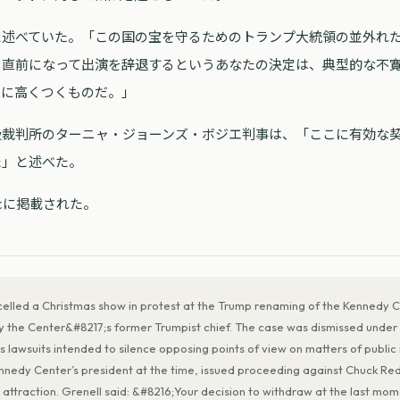
に述べていた。「この国の宝を守るためのトランプ大統領の並外れ
、直前になって出演を辞退するというあなたの決定は、典型的な不
常に高くつくものだ。」
級裁判所のターニャ・ジョーンズ・ボジエ判事は、「ここに有効な
た」と述べた。
iscに掲載された。
elled a Christmas show in protest at the Trump renaming of the Kennedy C
t by the Center&#8217;s former Trumpist chief. The case was dismissed unde
s lawsuits intended to silence opposing points of view on matters of public 
Kennedy Center’s president at the time, issued proceeding against Chuck Re
attraction. Grenell said: &#8216;Your decision to withdraw at the last momen