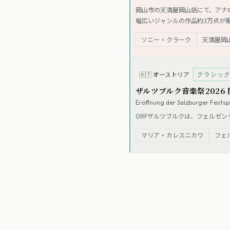
岡山市の天満屋岡山店にて、アナ
幅広いジャンルの作品約3万点が
ソニー・クラーク
天満屋岡
クラシッ
🇦🇹
オーストリア
ザルツブルク音楽祭2026 開
Eröffnung der Salzburger Festsp
ORFザルツブルクは、フェルゼ
マリア・カレスニカワ
フェ