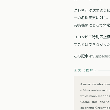
グレネルは次のよう
ーの名称変更に対し
芸術機関にとって非
コロンビア特別区上
すことはできなかっ
この記事はSlipped
原文（抜粋）
A musician who canc
a $1 million lawsui
which block meritles
Grenell (pic), the 
an annual Christmas 