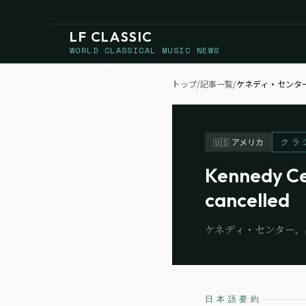
LF CLASSIC
WORLD CLASSICAL MUSIC NEWS
トップ
/
記事一覧
/
ケネディ・センタ
クラ
🇺🇸
アメリカ
Kennedy Cen
cancelled
ケネディ・センター、
日本語要約