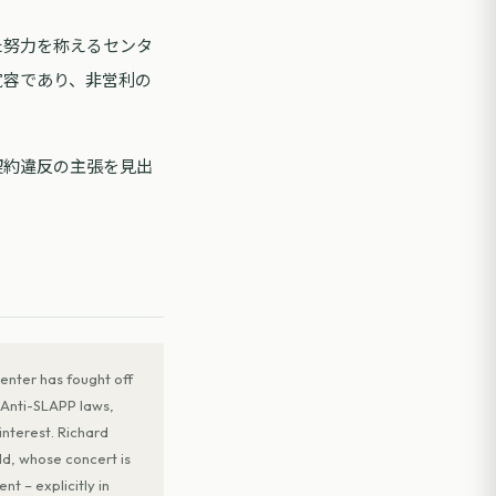
た努力を称えるセンタ
寛容であり、非営利の
契約違反の主張を見出
enter has fought off
r Anti-SLAPP laws,
interest. Richard
dd, whose concert is
t – explicitly in