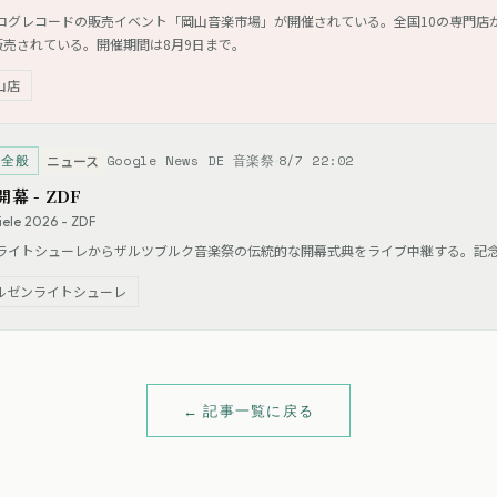
ログレコードの販売イベント「岡山音楽市場」が開催されている。全国10の専門店
販売されている。開催期間は8月9日まで。
山店
ク全般
Google News DE 音楽祭
8/7 22:02
ニュース
幕 - ZDF
iele 2026 - ZDF
ンライトシューレからザルツブルク音楽祭の伝統的な開幕式典をライブ中継する。記
ルゼンライトシューレ
← 記事一覧に戻る