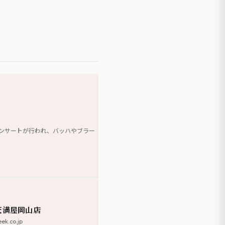
コンサートが行われ、バッハやブラー
天満屋岡山店
co.jp