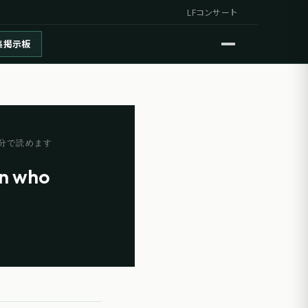
LFコンサート
集掲示板
分で読めます
an who