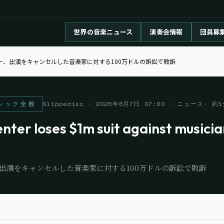
世界の音楽ニュース
演奏会情報
団員募
ー、出演をキャンセルした音楽家に対する100万ドルの訴訟で敗訴
シック全般
Slippedisc
·
2026年6月7日 07:00
· ニュース
· 約
1
ter loses $1m suit against musici
出演をキャンセルした音楽家に対する100万ドルの訴訟で敗訴