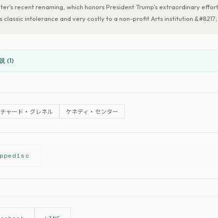
ter’s recent renaming, which honors President Trump’s extraordinary effort
is classic intolerance and very costly to a non-profit Arts institution.&#8217
 (
1
)
リチャード・グレネル
ケネディ・センター
ppedisc