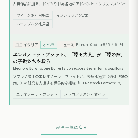
古典作品に加え、ドイツや世界各地のアドベント・クリスマスソング
が含まれる。500年以上の歴史を持つ同合唱団は、世界中で演奏活動
ウィーン少年合唱団
マクシミリアン1世
を行い、グラミー賞を2度受賞している。
ホーフブルク礼拝堂
オペラ
Forum Opéra
8/6 16:31
🇮🇹
イタリア
ニュース
エレオノーラ・ブラット、「蝶々夫人」が「蝶の病」
の子供たちを救う
Eleonora Buratto, une Butterfly au secours des enfants papillons
ソプラノ歌手のエレオノーラ・ブラットが、表皮水疱症（通称「蝶の
病」）の研究を支援する世界的な組織「EB Research Partnership」の
アンバサダーに就任した。彼女は2022年にメトロポリタン・オペラ
エレオノーラ・ブラット
メトロポリタン・オペラ
で『蝶々夫人』のタイトルロールを演じており、以前からイタリアで
チャリティ・ガラを開催するなど、同疾患の支援活動を行っている。
← 記事一覧に戻る