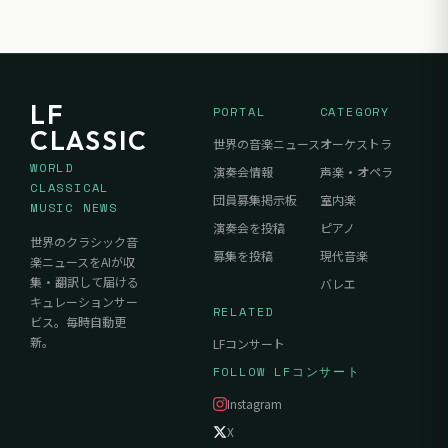
LF
PORTAL
CATEGORY
CLASSIC
世界の音楽ニュース
オーケストラ
WORLD
演奏会情報
声楽・オペラ
CLASSICAL
団員募集掲示板
室内楽
MUSIC NEWS
演奏会を投稿
ピアノ
世界のクラシック音
募集を投稿
現代音楽
楽ニュースをAIが収
集・翻訳して届ける
バレエ
キュレーションサー
RELATED
ビス。毎時自動更
新。
LFコンサート
FOLLOW LFコンサート
Instagram
X