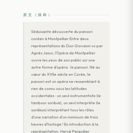
原文（抜粋）
Séduisante découverte du pansori
coréen à Montpellier Entre deux
représentations du Don Giovanni vu par
Agnès Jaoui, l'Opéra de Montpellier
ouvre les yeux de son public sur une
autre forme d'opéra : le pansori. Né au
cœur du XVIIe siècle en Corée, le
pansori est un opéra ne ressemblant à
rien de connu sous les latitudes
occidentales : un seul instrumentiste (le
tambour soribuk), un seul interprète (le
sorikkun) interprétant tous les rôles
d'une narration d'un minimum de trois
heures d'horloge ! En introduction à la
représentation, Hervé Pejaudier