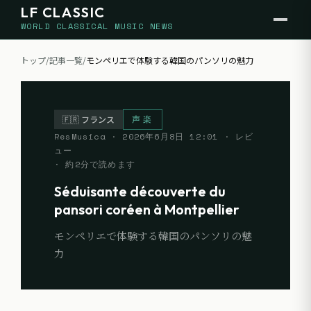
LF CLASSIC
WORLD CLASSICAL MUSIC NEWS
トップ
/
記事一覧
/
モンペリエで体験する韓国のパンソリの魅力
声楽
🇫🇷
フランス
ResMusica
·
2026年6月8日 12:01
· レビ
ュー
· 約
2
分で読めます
Séduisante découverte du
pansori coréen à Montpellier
モンペリエで体験する韓国のパンソリの魅
力