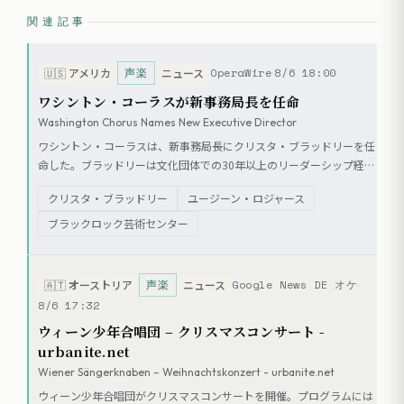
関連記事
声楽
OperaWire
8/6 18:00
🇺🇸
アメリカ
ニュース
ワシントン・コーラスが新事務局長を任命
Washington Chorus Names New Executive Director
ワシントン・コーラスは、新事務局長にクリスタ・ブラッドリーを任
命した。ブラッドリーは文化団体での30年以上のリーダーシップ経験
を持ち、今後は芸術監督ユージーン・ロジャースらと共に、65周年を
クリスタ・ブラッドリー
ユージーン・ロジャース
迎える同団体の運営を担う。
ブラックロック芸術センター
声楽
Google News DE オケ
🇦🇹
オーストリア
ニュース
8/6 17:32
ウィーン少年合唱団 – クリスマスコンサート -
urbanite.net
Wiener Sängerknaben – Weihnachtskonzert - urbanite.net
ウィーン少年合唱団がクリスマスコンサートを開催。プログラムには